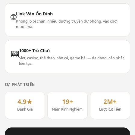
Link Vào Ổn Định
🌐
Không lo bị chặn, nhiều đường truyền dự phòng, vào chơi
mượt mà.
1000+ Trò Chơi
🎰
Slot, casino, thể thao, bắn cá, game bài — đa dạng, cập nhật
liên tục.
SỰ PHÁT TRIỂN
4.9★
19+
2M+
Đánh Giá
Năm Kinh Nghiệm
Lượt Rút Tiền