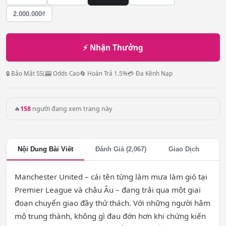
2.000.000₫
⚡ Nhận Thưởng
🔒 Bảo Mật SSL
🎰 Odds Cao
🔄 Hoàn Trả 1.5%
💳 Đa Kênh Nạp
🔥
158
người đang xem trang này
Nội Dung Bài Viết
Đánh Giá (2,067)
Giao Dịch
Manchester United – cái tên từng làm mưa làm gió tại
Premier League và châu Âu – đang trải qua một giai
đoạn chuyển giao đầy thử thách. Với những người hâm
mộ trung thành, không gì đau đớn hơn khi chứng kiến