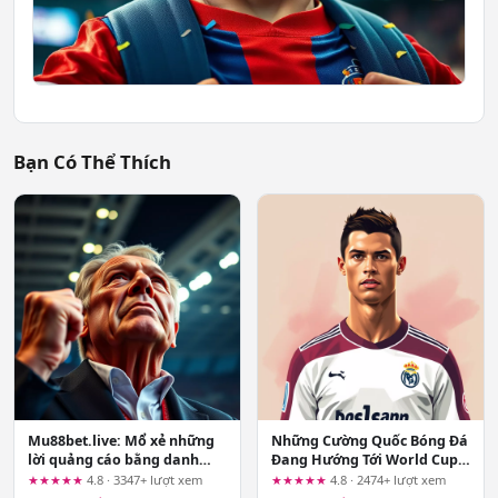
Bạn Có Thể Thích
Mu88bet.live: Mổ xẻ những
Những Cường Quốc Bóng Đá
lời quảng cáo bằng danh
Đang Hướng Tới World Cup
sách tiêu chí cần xác minh
2026
★★★★★
4.8 · 3347+ lượt xem
★★★★★
4.8 · 2474+ lượt xem