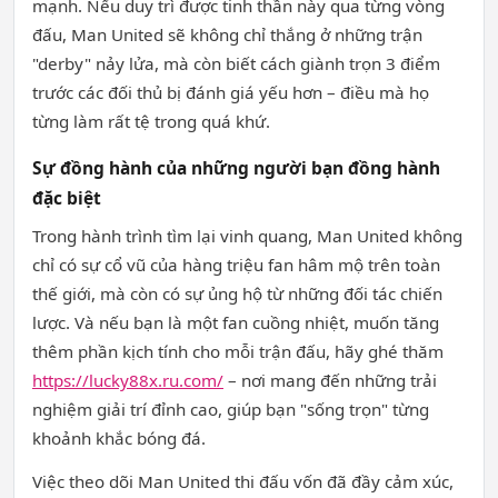
mạnh. Nếu duy trì được tinh thần này qua từng vòng
đấu, Man United sẽ không chỉ thắng ở những trận
"derby" nảy lửa, mà còn biết cách giành trọn 3 điểm
trước các đối thủ bị đánh giá yếu hơn – điều mà họ
từng làm rất tệ trong quá khứ.
Sự đồng hành của những người bạn đồng hành
đặc biệt
Trong hành trình tìm lại vinh quang, Man United không
chỉ có sự cổ vũ của hàng triệu fan hâm mộ trên toàn
thế giới, mà còn có sự ủng hộ từ những đối tác chiến
lược. Và nếu bạn là một fan cuồng nhiệt, muốn tăng
thêm phần kịch tính cho mỗi trận đấu, hãy ghé thăm
https://lucky88x.ru.com/
– nơi mang đến những trải
nghiệm giải trí đỉnh cao, giúp bạn "sống trọn" từng
khoảnh khắc bóng đá.
Việc theo dõi Man United thi đấu vốn đã đầy cảm xúc,