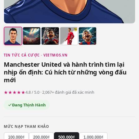
TIN TỨC CÁ CƯỢC · VIETMOS.VN
Manchester United và hành trình tìm lại
nhịp ổn định: Cú hích từ những vòng đấu
mới
★★★★★
4.8 / 5.0 · 2,067+ đánh giá đã xác minh
Đang Thịnh Hành
MỨC NẠP THAM KHẢO
100.000₫
200.000₫
500.000₫
1.000.000₫