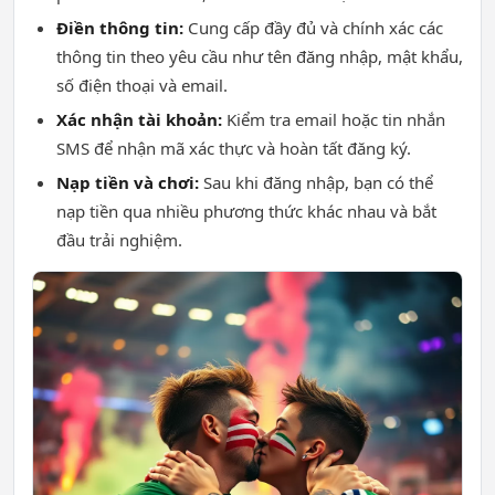
Điền thông tin:
Cung cấp đầy đủ và chính xác các
thông tin theo yêu cầu như tên đăng nhập, mật khẩu,
số điện thoại và email.
Xác nhận tài khoản:
Kiểm tra email hoặc tin nhắn
SMS để nhận mã xác thực và hoàn tất đăng ký.
Nạp tiền và chơi:
Sau khi đăng nhập, bạn có thể
nạp tiền qua nhiều phương thức khác nhau và bắt
đầu trải nghiệm.