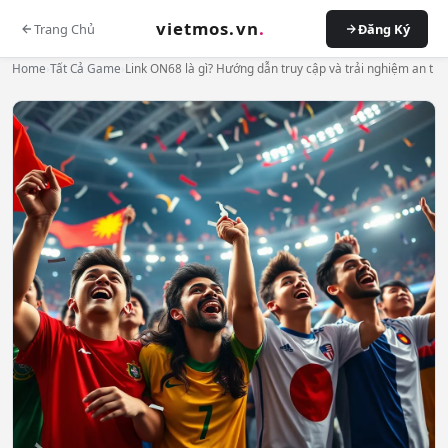
vietmos.vn
.
Trang Chủ
Đăng Ký
Home
›
Tất Cả Game
›
Link ON68 là gì? Hướng dẫn truy cập và trải nghiệm an t