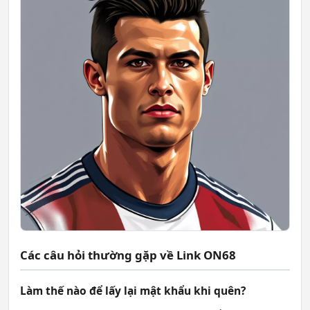
Các câu hỏi thường gặp về Link ON68
Làm thế nào để lấy lại mật khẩu khi quên?