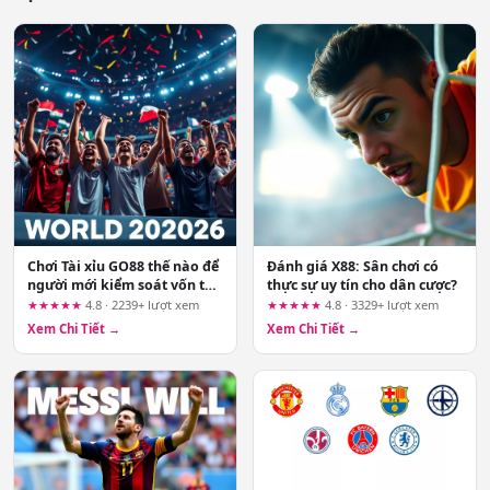
Chơi Tài xỉu GO88 thế nào để
Đánh giá X88: Sân chơi có
người mới kiểm soát vốn tốt
thực sự uy tín cho dân cược?
hơn?
★★★★★
4.8 · 2239+ lượt xem
★★★★★
4.8 · 3329+ lượt xem
Xem Chi Tiết →
Xem Chi Tiết →