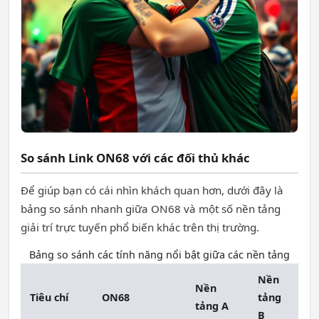
So sánh Link ON68 với các đối thủ khác
Để giúp bạn có cái nhìn khách quan hơn, dưới đây là
bảng so sánh nhanh giữa ON68 và một số nền tảng
giải trí trực tuyến phổ biến khác trên thị trường.
Bảng so sánh các tính năng nổi bật giữa các nền tảng
Nền
Nền
Tiêu chí
ON68
tảng
tảng A
B