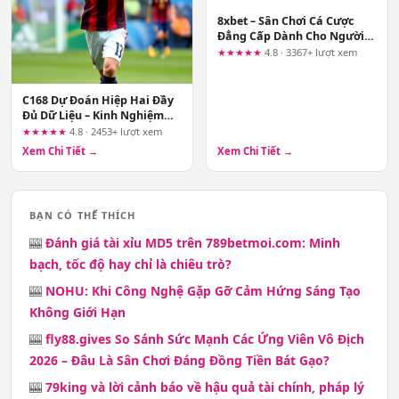
8xbet – Sân Chơi Cá Cược
Đẳng Cấp Dành Cho Người
Việt
★★★★★
4.8 · 3367+ lượt xem
C168 Dự Đoán Hiệp Hai Đầy
Đủ Dữ Liệu – Kinh Nghiệm
Thực Chiến Từ Tay Chơi Lão
★★★★★
4.8 · 2453+ lượt xem
Làng
Xem Chi Tiết →
Xem Chi Tiết →
BẠN CÓ THỂ THÍCH
🎰
Đánh giá tài xỉu MD5 trên 789betmoi.com: Minh
bạch, tốc độ hay chỉ là chiêu trò?
🎰
NOHU: Khi Công Nghệ Gặp Gỡ Cảm Hứng Sáng Tạo
Không Giới Hạn
🎰
fly88.gives So Sánh Sức Mạnh Các Ứng Viên Vô Địch
2026 – Đâu Là Sân Chơi Đáng Đồng Tiền Bát Gạo?
🎰
79king và lời cảnh báo về hậu quả tài chính, pháp lý