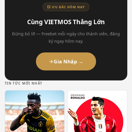
💥 ƯU ĐÃI HÔM NAY
Cùng VIETMOS Thắng Lớn
Đừng bỏ lỡ — Freebet mỗi ngày cho thành viên, đăng
ký ngay hôm nay.
Gia Nhập →
TIN TỨC MỚI NHẤT