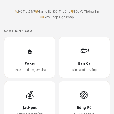
📞
Hỗ Trợ 24/7
🎲
Game Bài Đổi Thưởng
🛡
Bảo Vệ Thông Tin
📜
Giấy Phép Hợp Pháp
GAME ĐỈNH CAO
♠
🐟
Poker
Bắn Cá
Texas Hold'em, Omaha
Bắn cá đổi thưởng
💰
🏐
Jackpot
Bóng Rổ