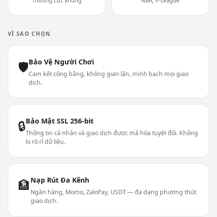
Thưởng cực khủng
NBA, V-League
VÌ SAO CHỌN
Bảo Vệ Người Chơi
🛡
Cam kết công bằng, không gian lận, minh bạch mọi giao
dịch.
Bảo Mật SSL 256-bit
🔒
Thông tin cá nhân và giao dịch được mã hóa tuyệt đối. Không
lo rò rỉ dữ liệu.
Nạp Rút Đa Kênh
🏦
Ngân hàng, Momo, ZaloPay, USDT — đa dạng phương thức
giao dịch.