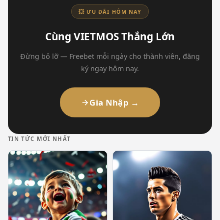
💥 ƯU ĐÃI HÔM NAY
Cùng VIETMOS Thắng Lớn
Đừng bỏ lỡ — Freebet mỗi ngày cho thành viên, đăng
ký ngay hôm nay.
Gia Nhập →
TIN TỨC MỚI NHẤT