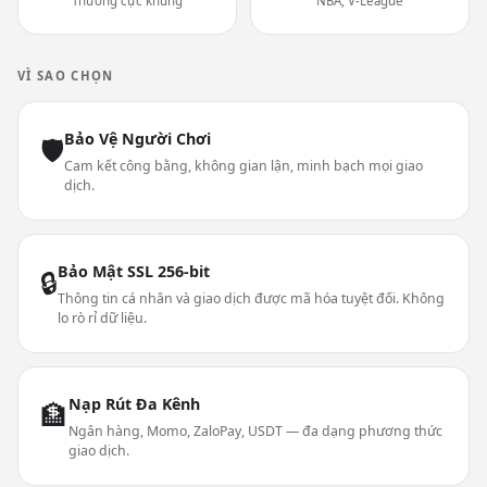
Thưởng cực khủng
NBA, V-League
VÌ SAO CHỌN
Bảo Vệ Người Chơi
🛡
Cam kết công bằng, không gian lận, minh bạch mọi giao
dịch.
Bảo Mật SSL 256-bit
🔒
Thông tin cá nhân và giao dịch được mã hóa tuyệt đối. Không
lo rò rỉ dữ liệu.
Nạp Rút Đa Kênh
🏦
Ngân hàng, Momo, ZaloPay, USDT — đa dạng phương thức
giao dịch.