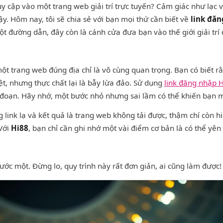
ruy cập vào một trang web giải trí trực tuyến? Cảm giác như lạ
ậy. Hôm nay, tôi sẽ chia sẻ với bạn mọi thứ cần biết về
link đă
t đường dẫn, đây còn là cánh cửa đưa bạn vào thế giới giải trí
một trang web đúng địa chỉ là vô cùng quan trọng. Bạn có biết r
ệt, nhưng thực chất lại là bẫy lừa đảo. Sử dụng
link đăng nhập 
oạn. Hãy nhớ, một bước nhỏ nhưng sai lầm có thể khiến bạn mấ
link lạ và kết quả là trang web không tải được, thậm chí còn hiệ
 Với
Hi88
, bạn chỉ cần ghi nhớ một vài điểm cơ bản là có thể yên
ớc một. Đừng lo, quy trình này rất đơn giản, ai cũng làm được!