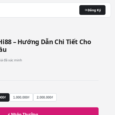
Đăng Ký
N
i88 – Hướng Dẫn Chi Tiết Cho
ầu
 giá đã xác minh
000₫
1.000.000₫
2.000.000₫
⚡ Nhận Thưởng