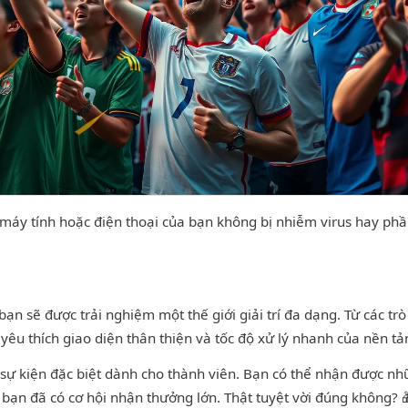
y tính hoặc điện thoại của bạn không bị nhiễm virus hay phần 
ạn sẽ được trải nghiệm một thế giới giải trí đa dạng. Từ các trò
yêu thích giao diện thân thiện và tốc độ xử lý nhanh của nền tả
sự kiện đặc biệt dành cho thành viên. Bạn có thể nhận được nh
 bạn đã có cơ hội nhận thưởng lớn. Thật tuyệt vời đúng không? 