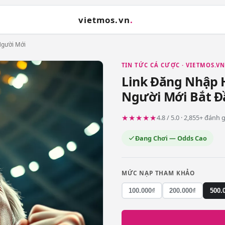
vietmos.vn
.
Người Mới
TIN TỨC CÁ CƯỢC · VIETMOS.V
Link Đăng Nhập H
Người Mới Bắt Đ
★★★★★
4.8 / 5.0 · 2,855+ đánh
Đang Chơi — Odds Cao
MỨC NẠP THAM KHẢO
100.000₫
200.000₫
500.