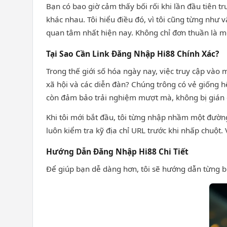
Bạn có bao giờ cảm thấy bối rối khi lần đầu tiên t
khác nhau. Tôi hiểu điều đó, vì tôi cũng từng như v
quan tâm nhất hiện nay. Không chỉ đơn thuần là mộ
Tại Sao Cần Link Đăng Nhập Hi88 Chính Xác?
Trong thế giới số hóa ngày nay, việc truy cập vào 
xã hội và các diễn đàn? Chúng trông có vẻ giống h
còn đảm bảo trải nghiệm mượt mà, không bị gián đ
Khi tôi mới bắt đầu, tôi từng nhập nhầm một đường 
luôn kiểm tra kỹ địa chỉ URL trước khi nhấp chuột.
Hướng Dẫn Đăng Nhập Hi88 Chi Tiết
Để giúp bạn dễ dàng hơn, tôi sẽ hướng dẫn từng bư