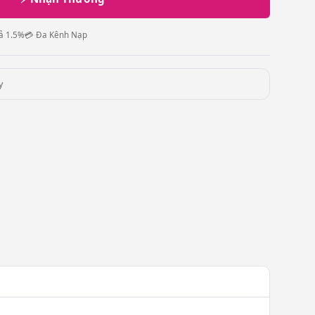
ả 1.5%
💳 Đa Kênh Nạp
y