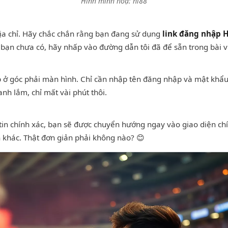
Hình minh hoạ: hi88
địa chỉ. Hãy chắc chắn rằng bạn đang sử dụng
link đăng nhập 
bạn chưa có, hãy nhấp vào đường dẫn tôi đã để sẵn trong bài vi
ập ở góc phải màn hình. Chỉ cần nhập tên đăng nhập và mật khẩ
nh lắm, chỉ mất vài phút thôi.
tin chính xác, bạn sẽ được chuyển hướng ngay vào giao diện chí
h khác. Thật đơn giản phải không nào? 😊