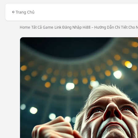
Trang Chủ
Home
›
Tất Cả Game
›
Link Đăng Nhập Hi88 – Hướng Dẫn Chi Tiết Cho 