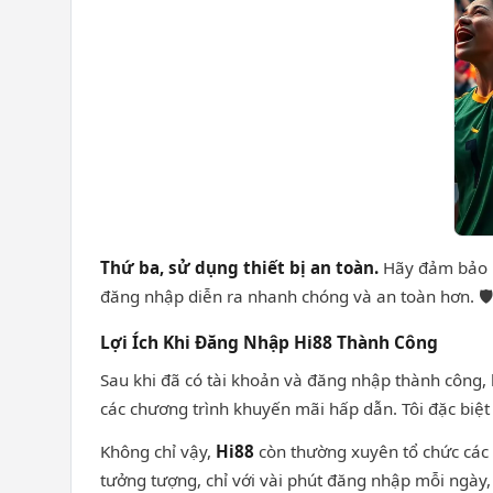
Thứ ba, sử dụng thiết bị an toàn.
Hãy đảm bảo má
đăng nhập diễn ra nhanh chóng và an toàn hơn. 🛡️
Lợi Ích Khi Đăng Nhập Hi88 Thành Công
Sau khi đã có tài khoản và đăng nhập thành công, b
các chương trình khuyến mãi hấp dẫn. Tôi đặc biệt 
Không chỉ vậy,
Hi88
còn thường xuyên tổ chức các 
tưởng tượng, chỉ với vài phút đăng nhập mỗi ngày,