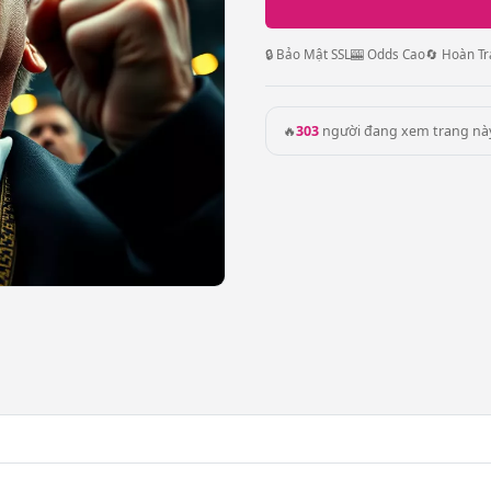
🔒 Bảo Mật SSL
🎰 Odds Cao
🔄 Hoàn Tr
🔥
303
người đang xem trang nà