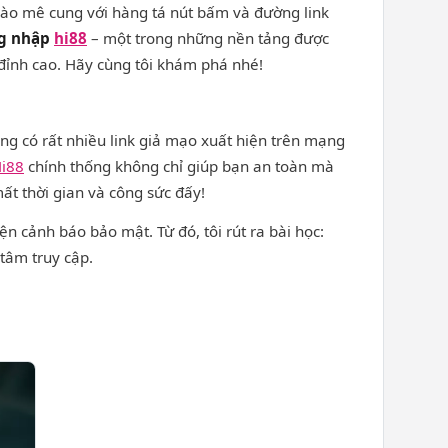
c vào mê cung với hàng tá nút bấm và đường link
ng nhập
hi88
– một trong những nền tảng được
 đỉnh cao. Hãy cùng tôi khám phá nhé!
ằng có rất nhiều link giả mạo xuất hiện trên mạng
Hi88
chính thống không chỉ giúp bạn an toàn mà
t thời gian và công sức đấy!
n cảnh báo bảo mật. Từ đó, tôi rút ra bài học:
 tâm truy cập.