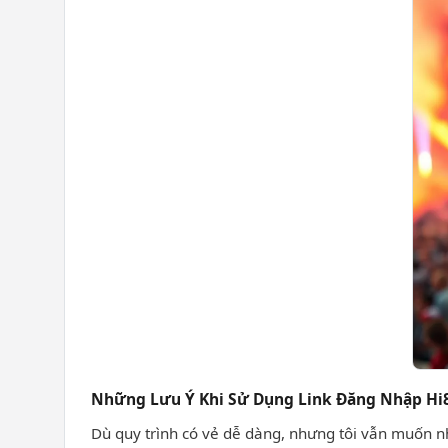
Những Lưu Ý Khi Sử Dụng Link Đăng Nhập Hi
Dù quy trình có vẻ dễ dàng, nhưng tôi vẫn muốn n