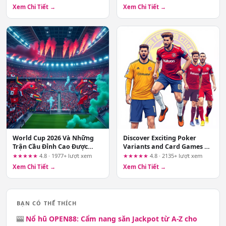
Xem Chi Tiết →
Xem Chi Tiết →
World Cup 2026 Và Những
Discover Exciting Poker
Trận Cầu Đỉnh Cao Được
Variants and Card Games at
Mong Đợi Nhất Hành Tinh
smurfit-stone.net
★★★★★
4.8 · 1977+ lượt xem
★★★★★
4.8 · 2135+ lượt xem
Xem Chi Tiết →
Xem Chi Tiết →
BẠN CÓ THỂ THÍCH
🎰
Nổ hũ OPEN88: Cẩm nang săn Jackpot từ A-Z cho