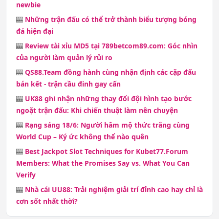
newbie
🎰
Những trận đấu có thể trở thành biểu tượng bóng
đá hiện đại
🎰
Review tài xỉu MD5 tại 789betcom89.com: Góc nhìn
của người làm quản lý rủi ro
🎰
QS88.Team đồng hành cùng nhận định các cặp đấu
bán kết - trận cầu đinh gay cấn
🎰
UK88 ghi nhận những thay đổi đội hình tạo bước
ngoặt trận đấu: Khi chiến thuật làm nên chuyện
🎰
Rạng sáng 18/6: Người hâm mộ thức trắng cùng
World Cup – Ký ức không thể nào quên
🎰
Best Jackpot Slot Techniques for Kubet77.Forum
Members: What the Promises Say vs. What You Can
Verify
🎰
Nhà cái UU88: Trải nghiệm giải trí đỉnh cao hay chỉ là
cơn sốt nhất thời?