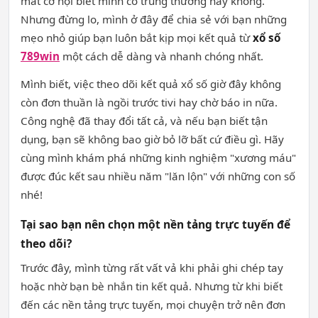
mất cơ hội biết mình có trúng thưởng hay không.
Nhưng đừng lo, mình ở đây để chia sẻ với bạn những
mẹo nhỏ giúp bạn luôn bắt kịp mọi kết quả từ
xổ số
789win
một cách dễ dàng và nhanh chóng nhất.
Mình biết, việc theo dõi kết quả xổ số giờ đây không
còn đơn thuần là ngồi trước tivi hay chờ báo in nữa.
Công nghệ đã thay đổi tất cả, và nếu bạn biết tận
dụng, bạn sẽ không bao giờ bỏ lỡ bất cứ điều gì. Hãy
cùng mình khám phá những kinh nghiệm "xương máu"
được đúc kết sau nhiều năm "lăn lộn" với những con số
nhé!
Tại sao bạn nên chọn một nền tảng trực tuyến để
theo dõi?
Trước đây, mình từng rất vất vả khi phải ghi chép tay
hoặc nhờ bạn bè nhắn tin kết quả. Nhưng từ khi biết
đến các nền tảng trực tuyến, mọi chuyện trở nên đơn