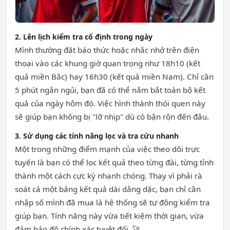
2. Lên lịch kiểm tra cố định trong ngày
Mình thường đặt báo thức hoặc nhắc nhở trên điện
thoại vào các khung giờ quan trọng như 18h10 (kết
quả miền Bắc) hay 16h30 (kết quả miền Nam). Chỉ cần
5 phút ngắn ngủi, bạn đã có thể nắm bắt toàn bộ kết
quả của ngày hôm đó. Việc hình thành thói quen này
sẽ giúp bạn không bị "lỡ nhịp" dù có bận rộn đến đâu.
3. Sử dụng các tính năng lọc và tra cứu nhanh
Một trong những điểm mạnh của việc theo dõi trực
tuyến là bạn có thể lọc kết quả theo từng đài, từng tỉnh
thành một cách cực kỳ nhanh chóng. Thay vì phải rà
soát cả một bảng kết quả dài dằng dặc, bạn chỉ cần
nhập số mình đã mua là hệ thống sẽ tự động kiểm tra
giúp bạn. Tính năng này vừa tiết kiệm thời gian, vừa
đảm bảo độ chính xác tuyệt đối. 🚀