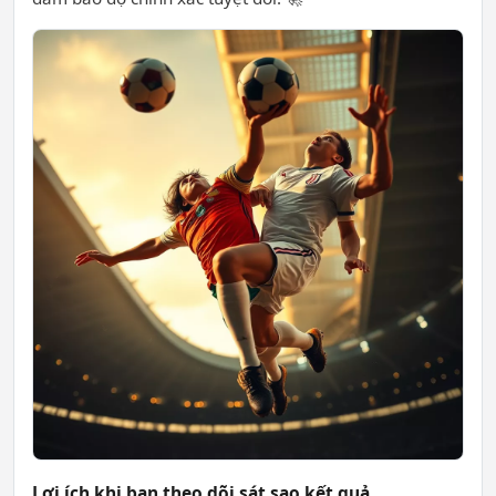
Lợi ích khi bạn theo dõi sát sao kết quả