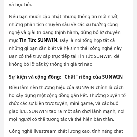
và học hỏi.
Nếu bạn muốn cập nhật những thông tin mới nhất,
những phân tích chuyên sâu về các xu hướng công
nghệ và giải trí đang thịnh hành, đừng bỏ lỡ chuyên
mục
Tin Tức SUNWIN
. Đây là nơi tổng hợp tất cả
những gì bạn cần biết về hệ sinh thái công nghệ này.
Bạn có thể truy cập trực tiếp tại Tin Tức SUNWIN để
không bỏ lỡ bất kỳ thông tin giá trị nào.
Sự kiện và cộng đồng: "Chất" riêng của SUNWIN
Điều làm nên thương hiệu của SUNWIN chính là cách
họ xây dựng một cộng đồng gắn kết. Thường xuyên tổ
chức các sự kiện trực tuyến, mini game, và các buổi
giao lưu, SUNWIN tạo ra một sân chơi lành mạnh, nơi
mọi người có thể tương tác và thể hiện bản thân.
Công nghệ livestream chất lượng cao, tính năng chat