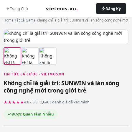
vietmos.vn
.
Trang Chủ
Đăng Ký
Home
›
Tất Cả Game
›
Không chỉ là giải trí: SUNWIN và làn sóng công nghệ mới
TIN TỨC CÁ CƯỢC · VIETMOS.VN
Không chỉ là giải trí: SUNWIN và làn sóng
công nghệ mới trong giới trẻ
★★★★★
4.8 / 5.0 · 2,640+ đánh giá đã xác minh
Được Quan Tâm Nhiều