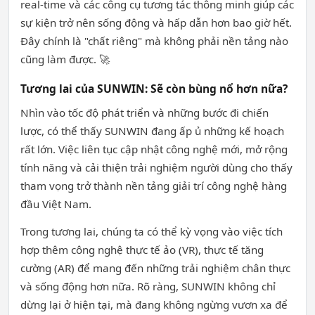
real-time và các công cụ tương tác thông minh giúp các
sự kiện trở nên sống động và hấp dẫn hơn bao giờ hết.
Đây chính là "chất riêng" mà không phải nền tảng nào
cũng làm được. 🚀
Tương lai của SUNWIN: Sẽ còn bùng nổ hơn nữa?
Nhìn vào tốc độ phát triển và những bước đi chiến
lược, có thể thấy SUNWIN đang ấp ủ những kế hoạch
rất lớn. Việc liên tục cập nhật công nghệ mới, mở rộng
tính năng và cải thiện trải nghiệm người dùng cho thấy
tham vọng trở thành nền tảng giải trí công nghệ hàng
đầu Việt Nam.
Trong tương lai, chúng ta có thể kỳ vọng vào việc tích
hợp thêm công nghệ thực tế ảo (VR), thực tế tăng
cường (AR) để mang đến những trải nghiệm chân thực
và sống động hơn nữa. Rõ ràng, SUNWIN không chỉ
dừng lại ở hiện tại, mà đang không ngừng vươn xa để