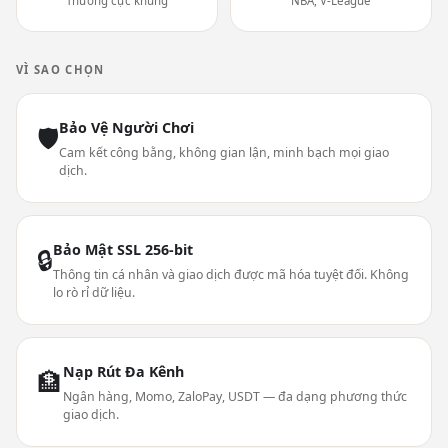
Thưởng cực khủng
NBA, V-League
VÌ SAO CHỌN
Bảo Vệ Người Chơi
🛡
Cam kết công bằng, không gian lận, minh bạch mọi giao
dịch.
Bảo Mật SSL 256-bit
🔒
Thông tin cá nhân và giao dịch được mã hóa tuyệt đối. Không
lo rò rỉ dữ liệu.
Nạp Rút Đa Kênh
🏦
Ngân hàng, Momo, ZaloPay, USDT — đa dạng phương thức
giao dịch.