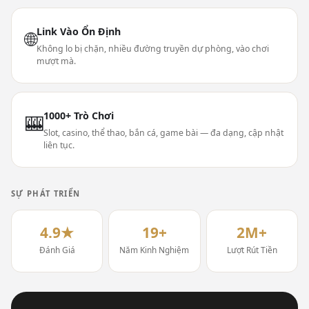
Link Vào Ổn Định
🌐
Không lo bị chặn, nhiều đường truyền dự phòng, vào chơi
mượt mà.
1000+ Trò Chơi
🎰
Slot, casino, thể thao, bắn cá, game bài — đa dạng, cập nhật
liên tục.
SỰ PHÁT TRIỂN
4.9★
19+
2M+
Đánh Giá
Năm Kinh Nghiệm
Lượt Rút Tiền