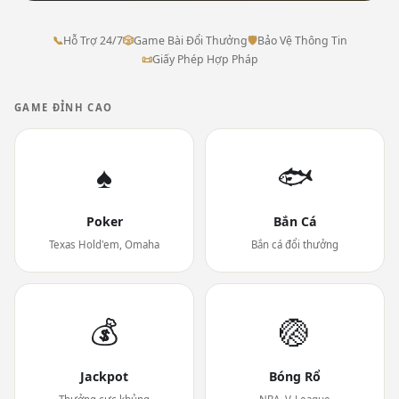
📞
Hỗ Trợ 24/7
🎲
Game Bài Đổi Thưởng
🛡
Bảo Vệ Thông Tin
📜
Giấy Phép Hợp Pháp
GAME ĐỈNH CAO
♠
🐟
Poker
Bắn Cá
Texas Hold'em, Omaha
Bắn cá đổi thưởng
💰
🏐
Jackpot
Bóng Rổ