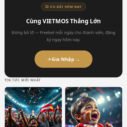
💥 ƯU ĐÃI HÔM NAY
Cùng VIETMOS Thắng Lớn
Đừng bỏ lỡ — Freebet mỗi ngày cho thành viên, đăng
ký ngay hôm nay.
Gia Nhập →
TIN TỨC MỚI NHẤT