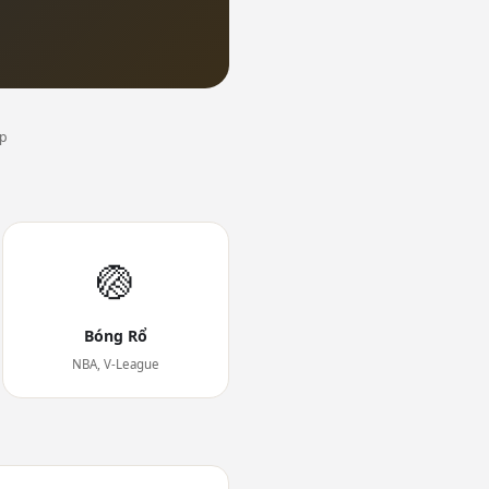
áp
🏐
Bóng Rổ
NBA, V-League