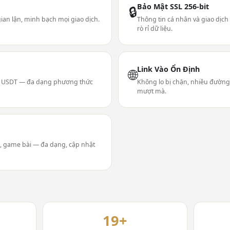
Bảo Mật SSL 256-bit
🔒
an lận, minh bạch mọi giao dịch.
Thông tin cá nhân và giao dịch
rò rỉ dữ liệu.
Link Vào Ổn Định
🌐
, USDT — đa dạng phương thức
Không lo bị chặn, nhiều đường
mượt mà.
cá, game bài — đa dạng, cập nhật
19+