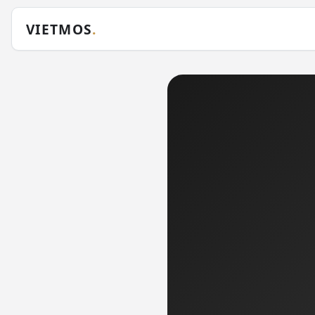
VIETMOS
.