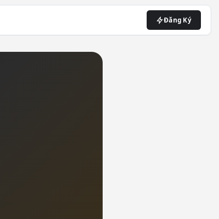
Đăng Ký