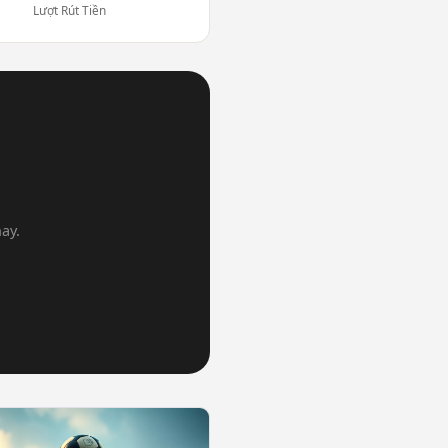
Lượt Rút Tiền
ay.