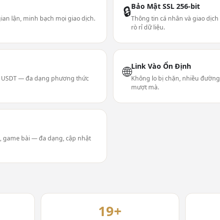
Bảo Mật SSL 256-bit
🔒
an lận, minh bạch mọi giao dịch.
Thông tin cá nhân và giao dịch
rò rỉ dữ liệu.
Link Vào Ổn Định
🌐
, USDT — đa dạng phương thức
Không lo bị chặn, nhiều đường
mượt mà.
cá, game bài — đa dạng, cập nhật
19+