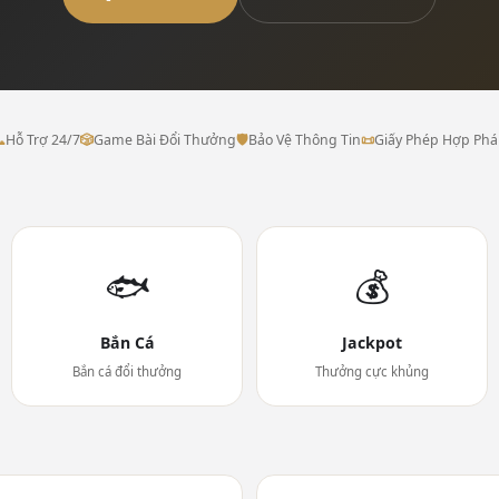

Hỗ Trợ 24/7
🎲
Game Bài Đổi Thưởng
🛡
Bảo Vệ Thông Tin
📜
Giấy Phép Hợp Ph
🐟
💰
Bắn Cá
Jackpot
Bắn cá đổi thưởng
Thưởng cực khủng