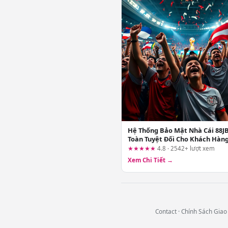
Hệ Thống Bảo Mật Nhà Cái 88JB
Toàn Tuyệt Đối Cho Khách Hàn
★★★★★
4.8 · 2542+ lượt xem
Xem Chi Tiết →
Contact
·
Chính Sách Giao