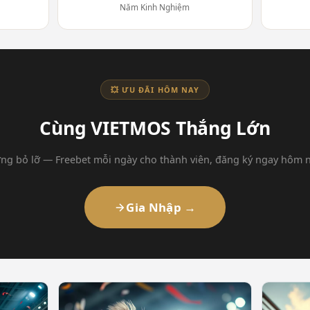
Năm Kinh Nghiệm
💥 ƯU ĐÃI HÔM NAY
Cùng VIETMOS Thắng Lớn
ng bỏ lỡ — Freebet mỗi ngày cho thành viên, đăng ký ngay hôm n
Gia Nhập →