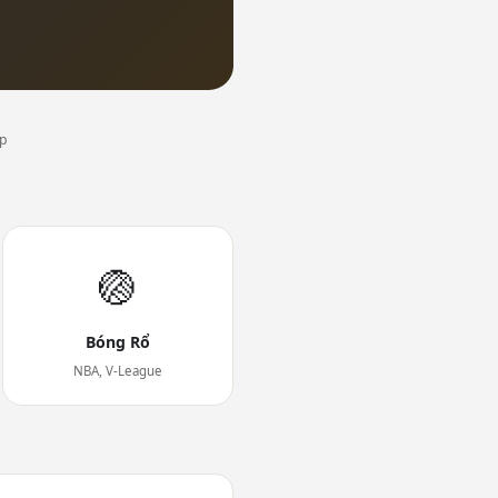
áp
🏐
Bóng Rổ
NBA, V-League