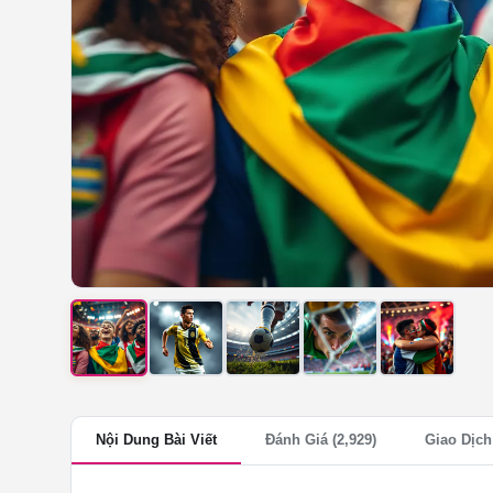
Nội Dung Bài Viết
Đánh Giá (2,929)
Giao Dịch