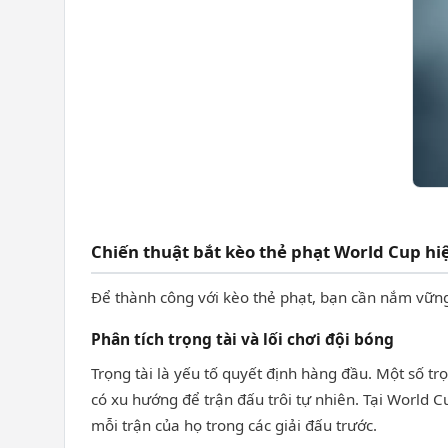
Chiến thuật bắt kèo thẻ phạt World Cup hi
Để thành công với kèo thẻ phạt, bạn cần nắm vững 
Phân tích trọng tài và lối chơi đội bóng
Trọng tài là yếu tố quyết định hàng đầu. Một số tr
có xu hướng để trận đấu trôi tự nhiên. Tại World 
mỗi trận của họ trong các giải đấu trước.