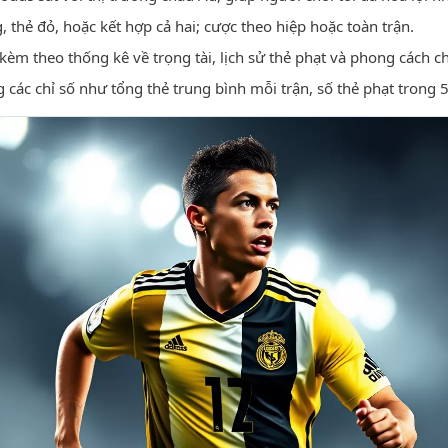
 thẻ đỏ, hoặc kết hợp cả hai; cược theo hiệp hoặc toàn trận.
èm theo thống kê về trọng tài, lịch sử thẻ phạt và phong cách ch
 các chỉ số như tổng thẻ trung bình mỗi trận, số thẻ phạt trong 5