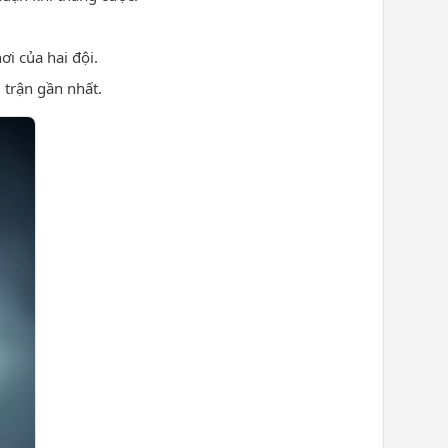
ơi của hai đội.
 trận gần nhất.