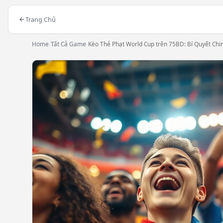
Trang Chủ
Home
›
Tất Cả Game
›
Kèo Thẻ Phạt World Cup trên 75BD: Bí Quyết Chi