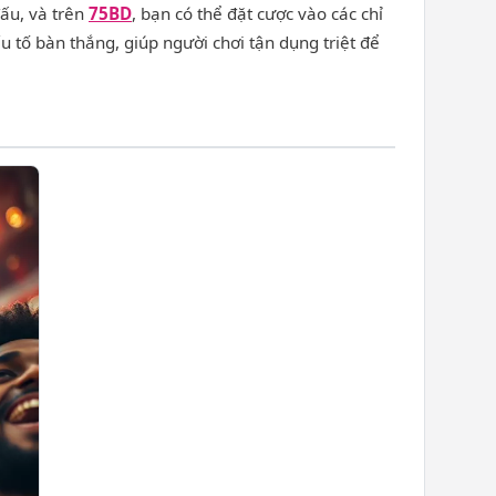
đấu, và trên
75BD
, bạn có thể đặt cược vào các chỉ
u tố bàn thắng, giúp người chơi tận dụng triệt để