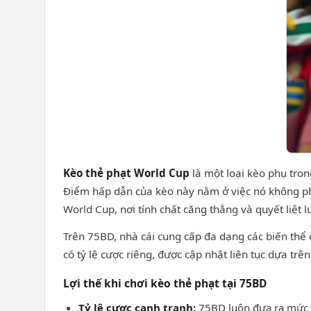
Kèo thẻ phạt World Cup
là một loại kèo phụ tron
Điểm hấp dẫn của kèo này nằm ở việc nó không phụ 
World Cup, nơi tính chất căng thẳng và quyết liệt 
Trên 75BD, nhà cái cung cấp đa dạng các biến thể c
có tỷ lệ cược riêng, được cập nhật liên tục dựa trên
Lợi thế khi chơi kèo thẻ phạt tại 75BD
Tỷ lệ cược cạnh tranh:
75BD luôn đưa ra mức od