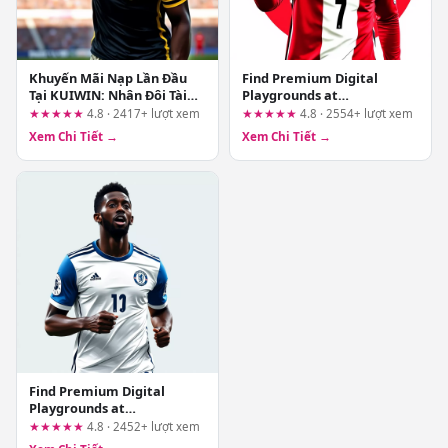
Khuyến Mãi Nạp Lần Đầu
Find Premium Digital
Tại KUIWIN: Nhân Đôi Tài
Playgrounds at
Khoản Gốc – Đọc Kỹ Trước
uu88pai.com: A Risk-First
★★★★★
4.8 · 2417+ lượt xem
★★★★★
4.8 · 2554+ lượt xem
Khi Nạp
Review
Xem Chi Tiết →
Xem Chi Tiết →
Find Premium Digital
Playgrounds at
dn8809.com: A Reviewer’s
★★★★★
4.8 · 2452+ lượt xem
Checklist