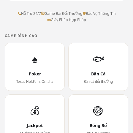
📞
Hỗ Trợ 24/7
🎲
Game Bài Đổi Thưởng
🛡
Bảo Vệ Thông Tin
📜
Giấy Phép Hợp Pháp
GAME ĐỈNH CAO
♠
🐟
Poker
Bắn Cá
Texas Hold'em, Omaha
Bắn cá đổi thưởng
💰
🏐
Jackpot
Bóng Rổ