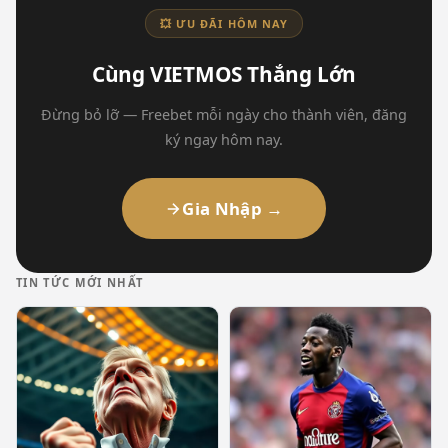
💥 ƯU ĐÃI HÔM NAY
Cùng VIETMOS Thắng Lớn
Đừng bỏ lỡ — Freebet mỗi ngày cho thành viên, đăng
ký ngay hôm nay.
Gia Nhập →
TIN TỨC MỚI NHẤT