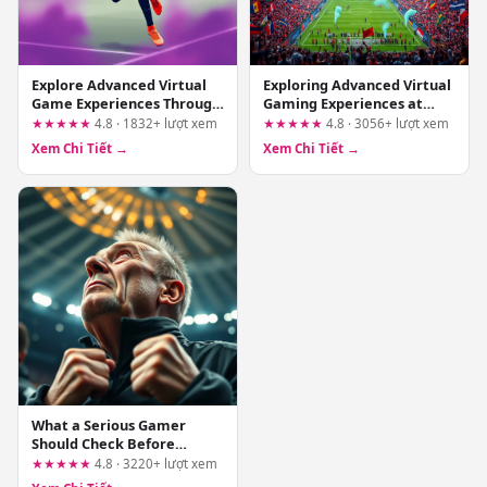
Explore Advanced Virtual
Exploring Advanced Virtual
Game Experiences Through
Gaming Experiences at
8kbet1.io: What to Expect
tk88i.lat: A Touchpoint
★★★★★
4.8 · 1832+ lượt xem
★★★★★
4.8 · 3056+ lượt xem
and What to Verify
Review
Xem Chi Tiết →
Xem Chi Tiết →
What a Serious Gamer
Should Check Before
Exploring Virtual Game
★★★★★
4.8 · 3220+ lượt xem
Experiences on 789p.in