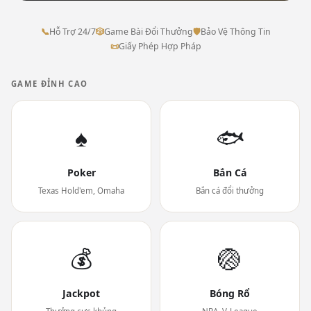
📞
Hỗ Trợ 24/7
🎲
Game Bài Đổi Thưởng
🛡
Bảo Vệ Thông Tin
📜
Giấy Phép Hợp Pháp
GAME ĐỈNH CAO
♠
🐟
Poker
Bắn Cá
Texas Hold'em, Omaha
Bắn cá đổi thưởng
💰
🏐
Jackpot
Bóng Rổ