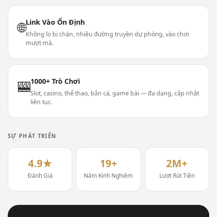
Link Vào Ổn Định
🌐
Không lo bị chặn, nhiều đường truyền dự phòng, vào chơi
mượt mà.
1000+ Trò Chơi
🎰
Slot, casino, thể thao, bắn cá, game bài — đa dạng, cập nhật
liên tục.
SỰ PHÁT TRIỂN
4.9★
19+
2M+
Đánh Giá
Năm Kinh Nghiệm
Lượt Rút Tiền