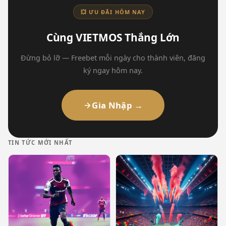
💥 ƯU ĐÃI HÔM NAY
Cùng VIETMOS Thắng Lớn
Đừng bỏ lỡ — Freebet mỗi ngày cho thành viên, đăng
ký ngay hôm nay.
Gia Nhập →
TIN TỨC MỚI NHẤT