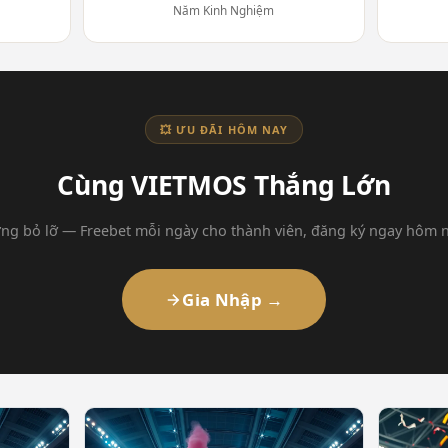
Năm Kinh Nghiệm
💥 ƯU ĐÃI HÔM NAY
Cùng VIETMOS Thắng Lớn
ng bỏ lỡ — Freebet mỗi ngày cho thành viên, đăng ký ngay hôm n
Gia Nhập →