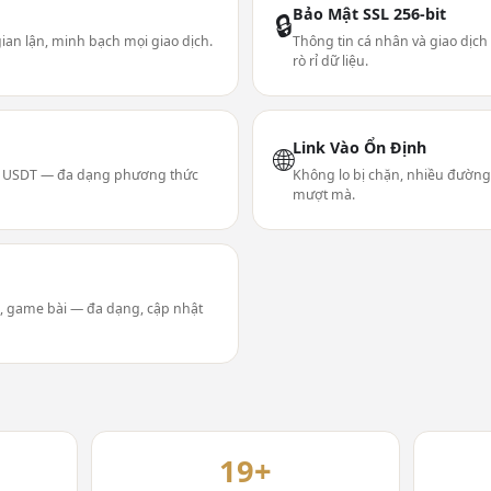
Bảo Mật SSL 256-bit
🔒
an lận, minh bạch mọi giao dịch.
Thông tin cá nhân và giao dịch
rò rỉ dữ liệu.
Link Vào Ổn Định
🌐
, USDT — đa dạng phương thức
Không lo bị chặn, nhiều đường
mượt mà.
cá, game bài — đa dạng, cập nhật
19+