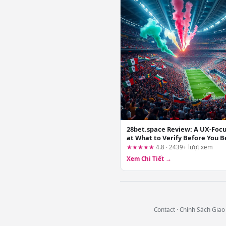
28bet.space Review: A UX-Foc
at What to Verify Before You B
★★★★★
4.8 · 2439+ lượt xem
Xem Chi Tiết →
Contact
·
Chính Sách Giao