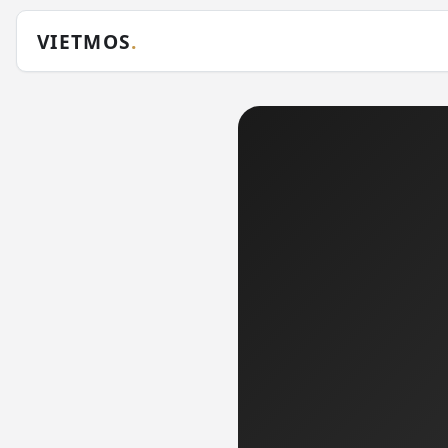
VIETMOS
.