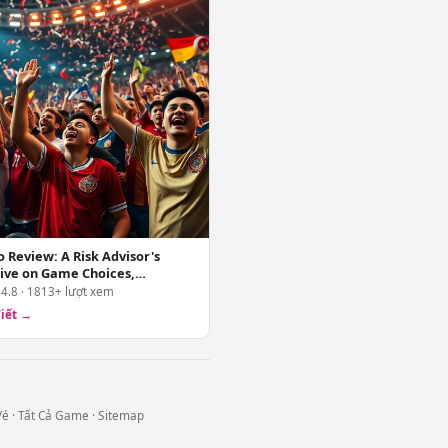
 Review: A Risk Advisor's
ive on Game Choices,
ency, and the Real Experience
★
4.8 · 1813+ lượt xem
Tiết →
Vé
·
Tất Cả Game
·
Sitemap