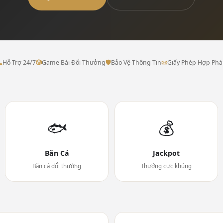

Hỗ Trợ 24/7
🎲
Game Bài Đổi Thưởng
🛡
Bảo Vệ Thông Tin
📜
Giấy Phép Hợp Ph
🐟
💰
Bắn Cá
Jackpot
Bắn cá đổi thưởng
Thưởng cực khủng