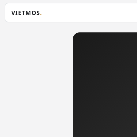
VIETMOS
.