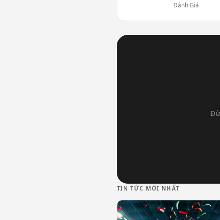
Đánh Giá
Đừ
TIN TỨC MỚI NHẤT