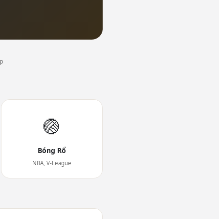
áp
🏐
Bóng Rổ
NBA, V-League