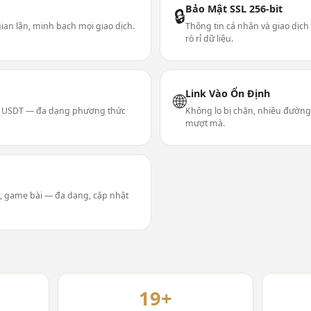
Bảo Mật SSL 256-bit
🔒
an lận, minh bạch mọi giao dịch.
Thông tin cá nhân và giao dịch
rò rỉ dữ liệu.
Link Vào Ổn Định
🌐
, USDT — đa dạng phương thức
Không lo bị chặn, nhiều đường
mượt mà.
cá, game bài — đa dạng, cập nhật
19+