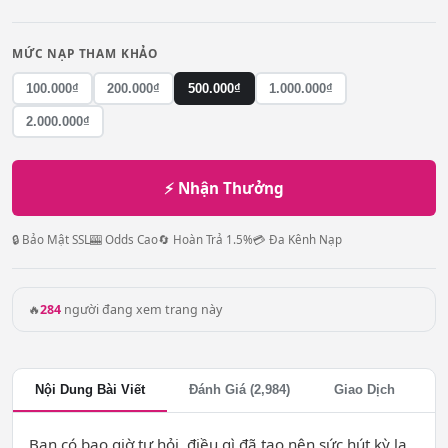
MỨC NẠP THAM KHẢO
100.000₫
200.000₫
500.000₫
1.000.000₫
2.000.000₫
⚡ Nhận Thưởng
🔒 Bảo Mật SSL
🎰 Odds Cao
🔄 Hoàn Trả 1.5%
💳 Đa Kênh Nạp
🔥
284
người đang xem trang này
Nội Dung Bài Viết
Đánh Giá (2,984)
Giao Dịch
Bạn có bao giờ tự hỏi, điều gì đã tạo nên sức hút kỳ lạ