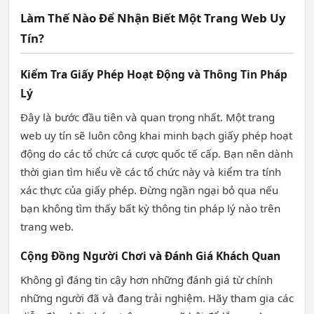
Làm Thế Nào Để Nhận Biết Một Trang Web Uy
Tín?
Kiểm Tra Giấy Phép Hoạt Động và Thông Tin Pháp
Lý
Đây là bước đầu tiên và quan trọng nhất. Một trang
web uy tín sẽ luôn công khai minh bạch giấy phép hoạt
động do các tổ chức cá cược quốc tế cấp. Bạn nên dành
thời gian tìm hiểu về các tổ chức này và kiểm tra tính
xác thực của giấy phép. Đừng ngần ngại bỏ qua nếu
bạn không tìm thấy bất kỳ thông tin pháp lý nào trên
trang web.
Cộng Đồng Người Chơi và Đánh Giá Khách Quan
Không gì đáng tin cậy hơn những đánh giá từ chính
những người đã và đang trải nghiệm. Hãy tham gia các