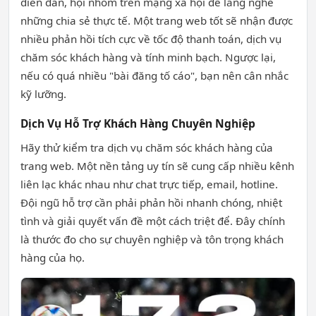
diễn đàn, hội nhóm trên mạng xã hội để lắng nghe
những chia sẻ thực tế. Một trang web tốt sẽ nhận được
nhiều phản hồi tích cực về tốc độ thanh toán, dịch vụ
chăm sóc khách hàng và tính minh bạch. Ngược lại,
nếu có quá nhiều "bài đăng tố cáo", bạn nên cân nhắc
kỹ lưỡng.
Dịch Vụ Hỗ Trợ Khách Hàng Chuyên Nghiệp
Hãy thử kiểm tra dịch vụ chăm sóc khách hàng của
trang web. Một nền tảng uy tín sẽ cung cấp nhiều kênh
liên lạc khác nhau như chat trực tiếp, email, hotline.
Đội ngũ hỗ trợ cần phải phản hồi nhanh chóng, nhiệt
tình và giải quyết vấn đề một cách triệt để. Đây chính
là thước đo cho sự chuyên nghiệp và tôn trọng khách
hàng của họ.