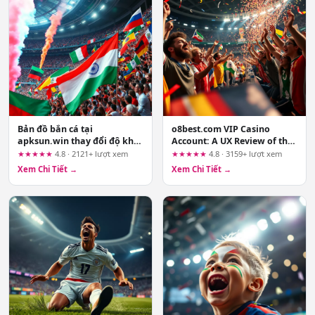
Bản đồ bắn cá tại
o8best.com VIP Casino
apksun.win thay đổi độ khó
Account: A UX Review of the
theo từng màn như thế nào –
Player Experience
★★★★★
4.8 · 2121+ lượt xem
★★★★★
4.8 · 3159+ lượt xem
Góc nhìn từ người chơi lâu
Xem Chi Tiết →
Xem Chi Tiết →
năm