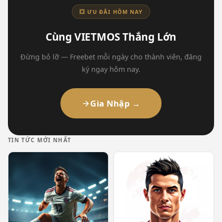
💥 ƯU ĐÃI HÔM NAY
Cùng VIETMOS Thắng Lớn
Đừng bỏ lỡ — Freebet mỗi ngày cho thành viên, đăng
ký ngay hôm nay.
Gia Nhập →
TIN TỨC MỚI NHẤT