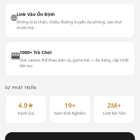
Link Vào Ổn Định
🌐
Không lo bị chặn, nhiều đường truyền dự phòng, vào chơi
mượt mà.
1000+ Trò Chơi
🎰
Slot, casino, thể thao, bắn cá, game bài — đa dạng, cập nhật
liên tục.
SỰ PHÁT TRIỂN
4.9★
19+
2M+
Đánh Giá
Năm Kinh Nghiệm
Lượt Rút Tiền