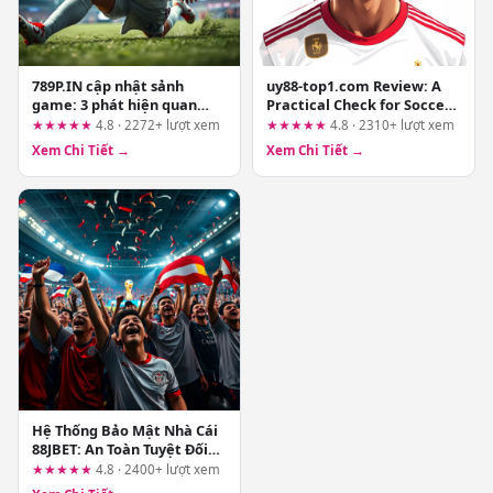
789P.IN cập nhật sảnh
uy88-top1.com Review: A
game: 3 phát hiện quan
Practical Check for Soccer
trọng trước khi người chơi
Enthusiasts
★★★★★
4.8 · 2272+ lượt xem
★★★★★
4.8 · 2310+ lượt xem
đặt cược
Xem Chi Tiết →
Xem Chi Tiết →
Hệ Thống Bảo Mật Nhà Cái
88JBET: An Toàn Tuyệt Đối
Cho Khách Hàng
★★★★★
4.8 · 2400+ lượt xem