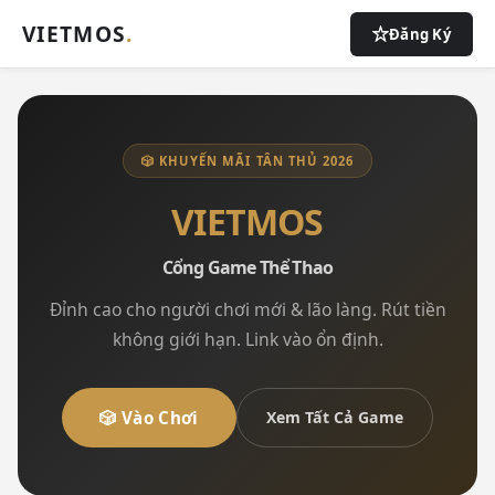
VIETMOS
.
Đăng Ký
🎲 KHUYẾN MÃI TÂN THỦ 2026
VIETMOS
Cổng Game Thể Thao
Đỉnh cao cho người chơi mới & lão làng. Rút tiền
không giới hạn. Link vào ổn định.
🎲 Vào Chơi
Xem Tất Cả Game