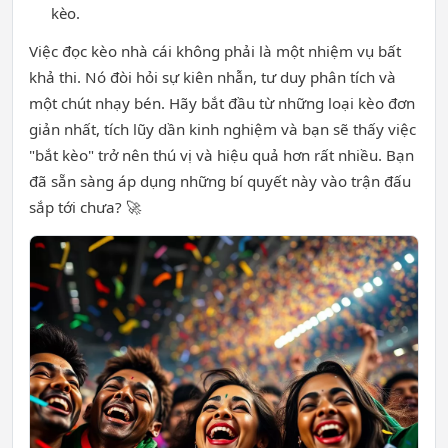
kèo.
Việc đọc kèo nhà cái không phải là một nhiệm vụ bất
khả thi. Nó đòi hỏi sự kiên nhẫn, tư duy phân tích và
một chút nhạy bén. Hãy bắt đầu từ những loại kèo đơn
giản nhất, tích lũy dần kinh nghiệm và bạn sẽ thấy việc
"bắt kèo" trở nên thú vị và hiệu quả hơn rất nhiều. Bạn
đã sẵn sàng áp dụng những bí quyết này vào trận đấu
sắp tới chưa? 🚀