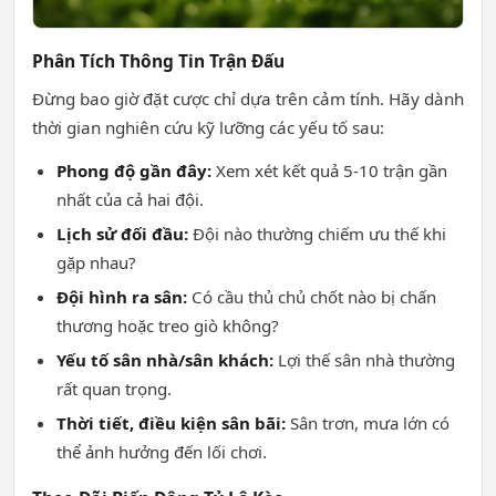
Phân Tích Thông Tin Trận Đấu
Đừng bao giờ đặt cược chỉ dựa trên cảm tính. Hãy dành
thời gian nghiên cứu kỹ lưỡng các yếu tố sau:
Phong độ gần đây:
Xem xét kết quả 5-10 trận gần
nhất của cả hai đội.
Lịch sử đối đầu:
Đội nào thường chiếm ưu thế khi
gặp nhau?
Đội hình ra sân:
Có cầu thủ chủ chốt nào bị chấn
thương hoặc treo giò không?
Yếu tố sân nhà/sân khách:
Lợi thế sân nhà thường
rất quan trọng.
Thời tiết, điều kiện sân bãi:
Sân trơn, mưa lớn có
thể ảnh hưởng đến lối chơi.