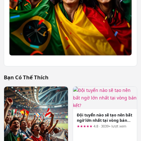
Bạn Có Thể Thích
Đội tuyển nào sẽ tạo nên bất
ngờ lớn nhất tại vòng bán
kết?
★★★★★
4.8 · 3039+ lượt xem