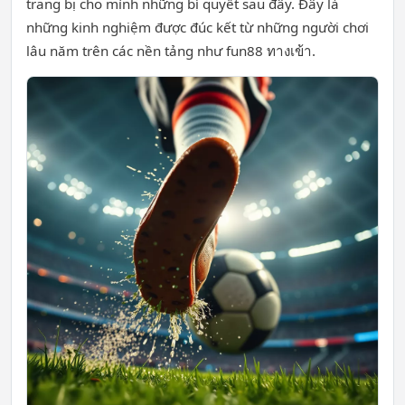
trang bị cho mình những bí quyết sau đây. Đây là
những kinh nghiệm được đúc kết từ những người chơi
lâu năm trên các nền tảng như fun88 ทางเข้า.