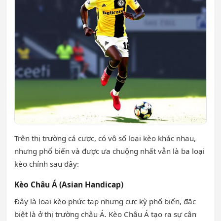
Trên thị trường cá cược, có vô số loại kèo khác nhau,
nhưng phổ biến và được ưa chuộng nhất vẫn là ba loại
kèo chính sau đây:
Kèo Châu Á (Asian Handicap)
Đây là loại kèo phức tạp nhưng cực kỳ phổ biến, đặc
biệt là ở thị trường châu Á. Kèo Châu Á tạo ra sự cân