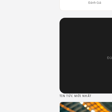
Đánh Giá
Đừ
TIN TỨC MỚI NHẤT