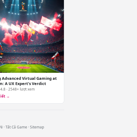
g Advanced Virtual Gaming at
m: A UX Expert’s Verdict
★
4.8 · 2548+ lượt xem
Tiết →
Vé
·
Tất Cả Game
·
Sitemap