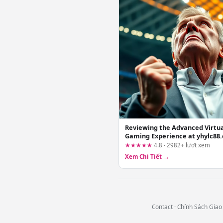
Reviewing the Advanced Virtu
Gaming Experience at yhylc88
What to Expect and What to Ve
★★★★★
4.8 · 2982+ lượt xem
Yourself
Xem Chi Tiết →
Contact
·
Chính Sách Giao