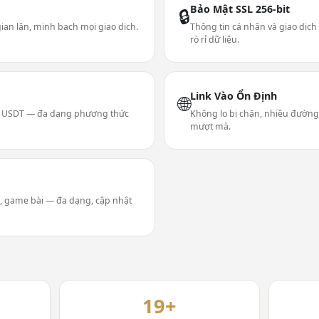
Bảo Mật SSL 256-bit
🔒
an lận, minh bạch mọi giao dịch.
Thông tin cá nhân và giao dịch
rò rỉ dữ liệu.
Link Vào Ổn Định
🌐
, USDT — đa dạng phương thức
Không lo bị chặn, nhiều đường
mượt mà.
cá, game bài — đa dạng, cập nhật
19+