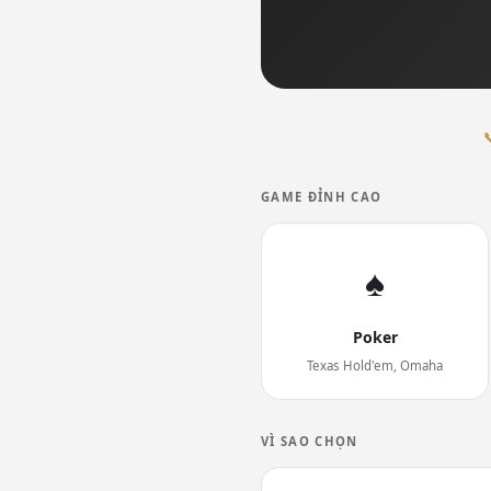

GAME ĐỈNH CAO
♠
Poker
Texas Hold'em, Omaha
VÌ SAO CHỌN