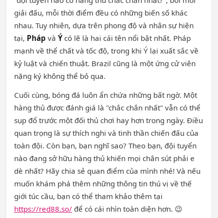
giải đấu, mỗi thời điểm đều có những biến số khác
nhau. Tuy nhiên, dựa trên phong độ và nhân sự hiện
tại,
Pháp
và
Ý
có lẽ là hai cái tên nổi bật nhất. Pháp
mạnh về thể chất và tốc độ, trong khi Ý lại xuất sắc về
kỷ luật và chiến thuật. Brazil cũng là một ứng cử viên
nặng ký không thể bỏ qua.
Cuối cùng, bóng đá luôn ẩn chứa những bất ngờ. Một
hàng thủ được đánh giá là "chắc chắn nhất" vẫn có thể
sụp đổ trước một đối thủ chơi hay hơn trong ngày. Điều
quan trọng là sự thích nghi và tinh thần chiến đấu của
toàn đội. Còn bạn, bạn nghĩ sao? Theo bạn, đội tuyển
nào đang sở hữu hàng thủ khiến mọi chân sút phải e
dè nhất? Hãy chia sẻ quan điểm của mình nhé! Và nếu
muốn khám phá thêm những thông tin thú vị về thế
giới túc cầu, bạn có thể tham khảo thêm tại
https://red88.so/
để có cái nhìn toàn diện hơn. 😉