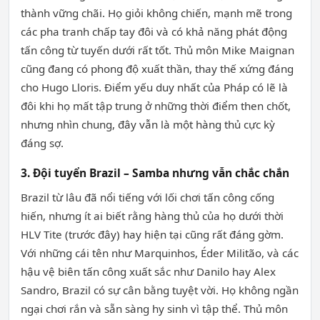
thành vững chãi. Họ giỏi không chiến, mạnh mẽ trong
các pha tranh chấp tay đôi và có khả năng phát động
tấn công từ tuyến dưới rất tốt. Thủ môn Mike Maignan
cũng đang có phong độ xuất thần, thay thế xứng đáng
cho Hugo Lloris. Điểm yếu duy nhất của Pháp có lẽ là
đôi khi họ mất tập trung ở những thời điểm then chốt,
nhưng nhìn chung, đây vẫn là một hàng thủ cực kỳ
đáng sợ.
3. Đội tuyển Brazil – Samba nhưng vẫn chắc chắn
Brazil từ lâu đã nổi tiếng với lối chơi tấn công cống
hiến, nhưng ít ai biết rằng hàng thủ của họ dưới thời
HLV Tite (trước đây) hay hiện tại cũng rất đáng gờm.
Với những cái tên như Marquinhos, Éder Militão, và các
hậu vệ biên tấn công xuất sắc như Danilo hay Alex
Sandro, Brazil có sự cân bằng tuyệt vời. Họ không ngần
ngại chơi rắn và sẵn sàng hy sinh vì tập thể. Thủ môn