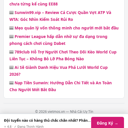
chưa từng kể cùng EE88
🎰
Sunwin99.vip – Review Cá Cược Quần Vợt ATP Và
WTA: Góc Nhìn Kiểm Soát Rủi Ro
🎰
Mẹo quản lý vốn thông minh cho người mới bắt đầu
🎰
Premier League hấp dẫn nhờ sự đa dạng trong
phong cách chơi cùng Dabet
🎰
789club Hỗ Trợ Người Chơi Theo Dõi Kèo World Cup
Liên Tục – Không Bỏ Lỡ Pha Bóng Nào
🎰
Ai Sẽ Giành Danh Hiệu Vua Phá Lưới World Cup
2026?
🎰
Nạp Tiền Sunwin: Hướng Dẫn Chi Tiết và An Toàn
Cho Người Mới Bắt Đầu
© 2026 vietmos.vn — Nhà Cái Uy Tín
Contact
·
Chính Sách Giao Dịch
·
Chính Sách Hoàn Trả
·
Chính Sách Bảo Mật
·
Đội tuyển nào có hàng thủ chắc chắn nhất? Phân tích chiến thuật và nhân sự
Đăng Ký →
Điều Khoản Dịch Vụ
·
Tra Cứu Vé
·
Tất Cả Game
·
Sitemap
⭐ 4.8 · ✓ Đang Thịnh Hành