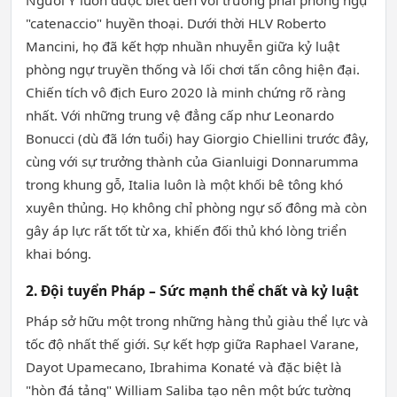
"catenaccio" huyền thoại. Dưới thời HLV Roberto
Mancini, họ đã kết hợp nhuần nhuyễn giữa kỷ luật
phòng ngự truyền thống và lối chơi tấn công hiện đại.
Chiến tích vô địch Euro 2020 là minh chứng rõ ràng
nhất. Với những trung vệ đẳng cấp như Leonardo
Bonucci (dù đã lớn tuổi) hay Giorgio Chiellini trước đây,
cùng với sự trưởng thành của Gianluigi Donnarumma
trong khung gỗ, Italia luôn là một khối bê tông khó
xuyên thủng. Họ không chỉ phòng ngự số đông mà còn
gây áp lực rất tốt từ xa, khiến đối thủ khó lòng triển
khai bóng.
2. Đội tuyển Pháp – Sức mạnh thể chất và kỷ luật
Pháp sở hữu một trong những hàng thủ giàu thể lực và
tốc độ nhất thế giới. Sự kết hợp giữa Raphael Varane,
Dayot Upamecano, Ibrahima Konaté và đặc biệt là
"hòn đá tảng" William Saliba tạo nên một bức tường