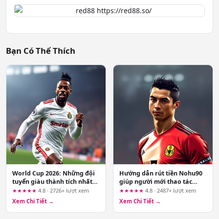
Bạn Có Thể Thích
World Cup 2026: Những đội
Hướng dẫn rút tiền Nohu90
tuyển giàu thành tích nhất
giúp người mới thao tác
trong lịch sử
đúng quy trình
★★★★★
4.8 · 2726+ lượt xem
★★★★★
4.8 · 2487+ lượt xem
Xem Chi Tiết →
Xem Chi Tiết →