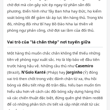
chờ đợi mà còn gây sức ép ngay từ phần sân đối
phương. Điển hình như Tây Ban Nha hay Đức, họ kiểm
soát bóng tốt để giảm tải áp lực lên hàng thủ. Trong khi
đó, những đội như Bỉ hay Bồ Đào Nha lại thiên về
phòng ngự phản công, chờ đợi sai lầm của đối thủ.
Vai trò của "lá chắn thép" nơi tuyến giữa
Một hàng thủ muốn chắc chắn không thể thiếu những
tiền vệ phòng ngự xuất sắc. Họ là lớp bảo vệ đầu tiên
trước hàng hậu vệ. Những cầu thủ như
Casemiro
(Brazil),
N'Golo Kanté
(Pháp) hay
Jorginho
(Ý) đóng
vai trò then chốt trong việc đánh chặn từ xa, thu hồi
bóng và điều tiết nhịp độ trận đấu. Nếu bạn muốn tìm
hiểu sâu hơn về cách các đội bóng xây dựng hàng thủ
và các chiến thuật đặc biệt, đừng quên ghé thăm red88
để có những phân tích chi tiết và cập nhật nhất từ các