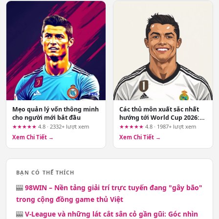
Mẹo quản lý vốn thông minh
Các thủ môn xuất sắc nhất
cho người mới bắt đầu
hướng tới World Cup 2026:
Ai sẽ là người gác đền số
★★★★★
4.8 · 2332+ lượt xem
★★★★★
4.8 · 1987+ lượt xem
một?
Xem Chi Tiết →
Xem Chi Tiết →
BẠN CÓ THỂ THÍCH
🎰
98WIN – Nền tảng giải trí trực tuyến đang "gây bão"
trong cộng đồng game thủ Việt
🎰
V-League và những lát cắt sân cỏ gần gũi: Góc nhìn