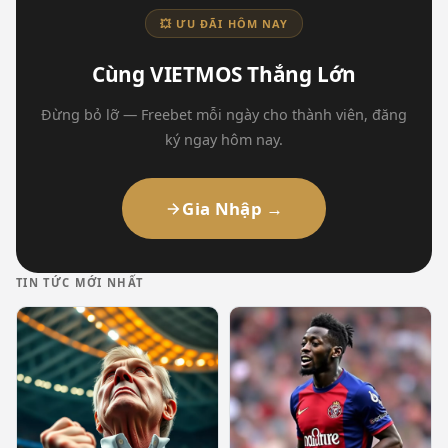
💥 ƯU ĐÃI HÔM NAY
Cùng VIETMOS Thắng Lớn
Đừng bỏ lỡ — Freebet mỗi ngày cho thành viên, đăng
ký ngay hôm nay.
Gia Nhập →
TIN TỨC MỚI NHẤT