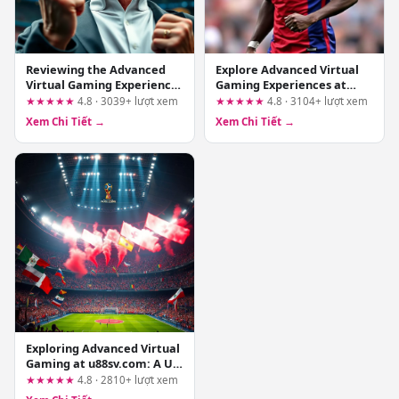
Reviewing the Advanced
Explore Advanced Virtual
Virtual Gaming Experience
Gaming Experiences at
at yhylc88.com: What to
go99sv.com: What to Verify
★★★★★
4.8 · 3039+ lượt xem
★★★★★
4.8 · 3104+ lượt xem
Expect and What to Verify
Before You Play
Xem Chi Tiết →
Xem Chi Tiết →
Yourself
Exploring Advanced Virtual
Gaming at u88sv.com: A UX
Expert’s Verdict
★★★★★
4.8 · 2810+ lượt xem