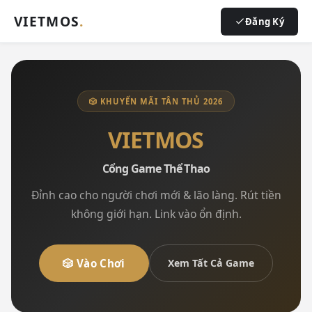
VIETMOS
.
Đăng Ký
🎲 KHUYẾN MÃI TÂN THỦ 2026
VIETMOS
Cổng Game Thể Thao
Đỉnh cao cho người chơi mới & lão làng. Rút tiền
không giới hạn. Link vào ổn định.
🎲 Vào Chơi
Xem Tất Cả Game