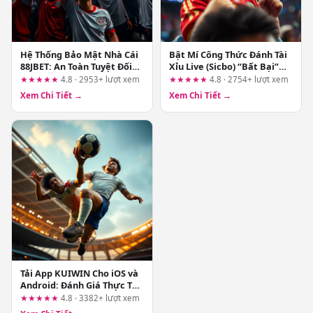
Hệ Thống Bảo Mật Nhà Cái
Bật Mí Công Thức Đánh Tài
88JBET: An Toàn Tuyệt Đối
Xỉu Live (Sicbo) “Bất Bại”
Cho Khách Hàng
Tại NK88: Ai Nên Dùng, Ai
★★★★★
4.8 · 2953+ lượt xem
★★★★★
4.8 · 2754+ lượt xem
Nên Tránh?
Xem Chi Tiết →
Xem Chi Tiết →
Tải App KUIWIN Cho iOS và
Android: Đánh Giá Thực Tế
Theo Tiêu Chí Kiểm Tra
★★★★★
4.8 · 3382+ lượt xem