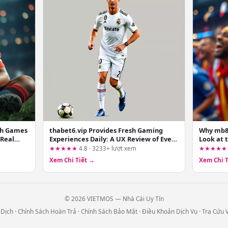
esh Games
thabet6.vip Provides Fresh Gaming
Why mb88
 Real
Experiences Daily: A UX Review of Every
Look at 
Touchpoint
to Suppo
★★★★★
4.8 · 3233+ lượt xem
★★★★
Xem Chi Tiết →
Xem Chi 
© 2026 VIETMOS — Nhà Cái Uy Tín
 Dịch
·
Chính Sách Hoàn Trả
·
Chính Sách Bảo Mật
·
Điều Khoản Dịch Vụ
·
Tra Cứu 