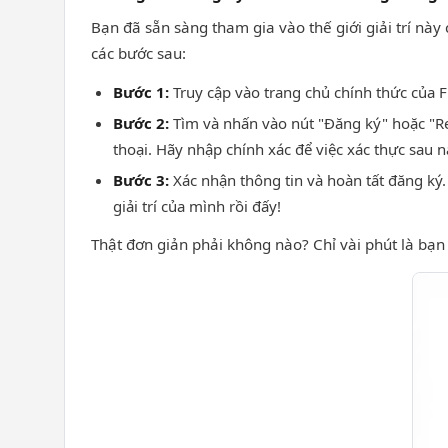
Bạn đã sẵn sàng tham gia vào thế giới giải trí này
các bước sau:
Bước 1:
Truy cập vào trang chủ chính thức của 
Bước 2:
Tìm và nhấn vào nút "Đăng ký" hoặc "Reg
thoại. Hãy nhập chính xác để việc xác thực sau n
Bước 3:
Xác nhận thông tin và hoàn tất đăng ký. 
giải trí của mình rồi đấy!
Thật đơn giản phải không nào? Chỉ vài phút là bạ