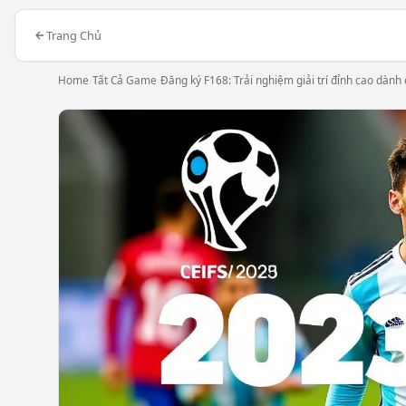
Trang Chủ
Home
›
Tất Cả Game
›
Đăng ký F168: Trải nghiệm giải trí đỉnh cao dành