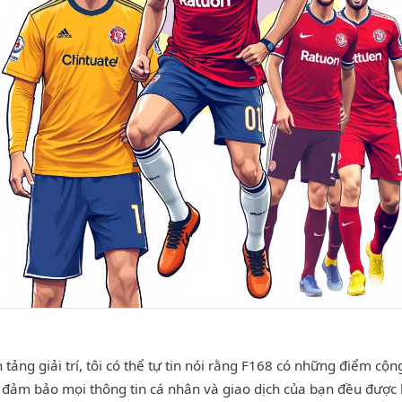
ảng giải trí, tôi có thể tự tin nói rằng F168 có những điểm cộng
 đảm bảo mọi thông tin cá nhân và giao dịch của bạn đều được b