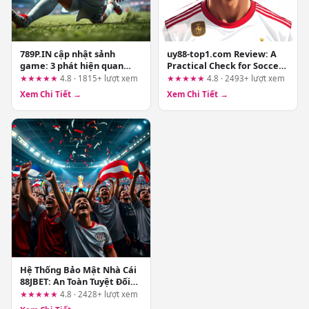
789P.IN cập nhật sảnh
uy88-top1.com Review: A
game: 3 phát hiện quan
Practical Check for Soccer
trọng trước khi người chơi
Enthusiasts
★★★★★
4.8 · 1815+ lượt xem
★★★★★
4.8 · 2493+ lượt xem
đặt cược
Xem Chi Tiết →
Xem Chi Tiết →
Hệ Thống Bảo Mật Nhà Cái
88JBET: An Toàn Tuyệt Đối
Cho Khách Hàng
★★★★★
4.8 · 2428+ lượt xem