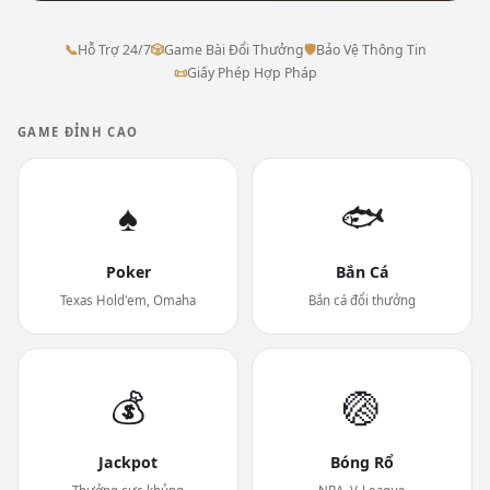
📞
Hỗ Trợ 24/7
🎲
Game Bài Đổi Thưởng
🛡
Bảo Vệ Thông Tin
📜
Giấy Phép Hợp Pháp
GAME ĐỈNH CAO
♠
🐟
Poker
Bắn Cá
Texas Hold'em, Omaha
Bắn cá đổi thưởng
💰
🏐
Jackpot
Bóng Rổ