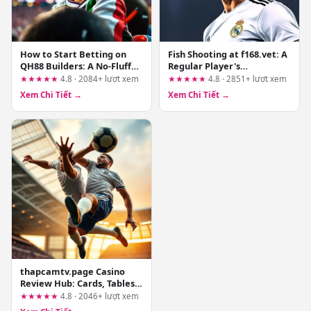
How to Start Betting on
Fish Shooting at f168.vet: A
QH88 Builders: A No-Fluff
Regular Player's
Walkthrough for Online
Walkthrough of the Full
★★★★★
4.8 · 2084+ lượt xem
★★★★★
4.8 · 2851+ lượt xem
Players
Experience
Xem Chi Tiết →
Xem Chi Tiết →
thapcamtv.page Casino
Review Hub: Cards, Tables
and Arcade Games – Is It
★★★★★
4.8 · 2046+ lượt xem
Worth Your Time?