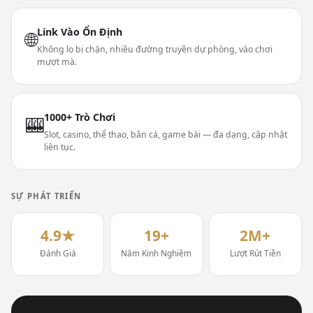
Link Vào Ổn Định
🌐
Không lo bị chặn, nhiều đường truyền dự phòng, vào chơi
mượt mà.
1000+ Trò Chơi
🎰
Slot, casino, thể thao, bắn cá, game bài — đa dạng, cập nhật
liên tục.
SỰ PHÁT TRIỂN
4.9★
19+
2M+
Đánh Giá
Năm Kinh Nghiệm
Lượt Rút Tiền