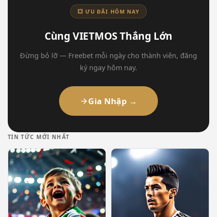
💥 ƯU ĐÃI HÔM NAY
Cùng VIETMOS Thắng Lớn
Đừng bỏ lỡ — Freebet mỗi ngày cho thành viên, đăng
ký ngay hôm nay.
Gia Nhập →
TIN TỨC MỚI NHẤT