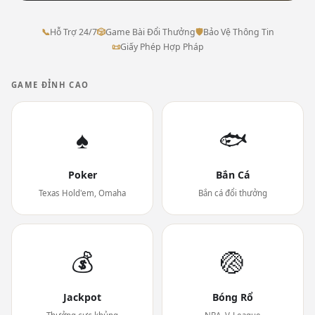
📞
Hỗ Trợ 24/7
🎲
Game Bài Đổi Thưởng
🛡
Bảo Vệ Thông Tin
📜
Giấy Phép Hợp Pháp
GAME ĐỈNH CAO
♠
🐟
Poker
Bắn Cá
Texas Hold'em, Omaha
Bắn cá đổi thưởng
💰
🏐
Jackpot
Bóng Rổ