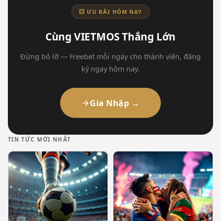
💥 ƯU ĐÃI HÔM NAY
Cùng VIETMOS Thắng Lớn
Đừng bỏ lỡ — Freebet mỗi ngày cho thành viên, đăng
ký ngay hôm nay.
Gia Nhập →
TIN TỨC MỚI NHẤT