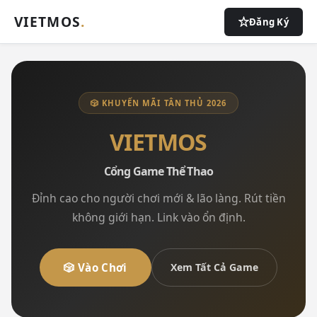
VIETMOS
.
Đăng Ký
🎲 KHUYẾN MÃI TÂN THỦ 2026
VIETMOS
Cổng Game Thể Thao
Đỉnh cao cho người chơi mới & lão làng. Rút tiền
không giới hạn. Link vào ổn định.
🎲 Vào Chơi
Xem Tất Cả Game