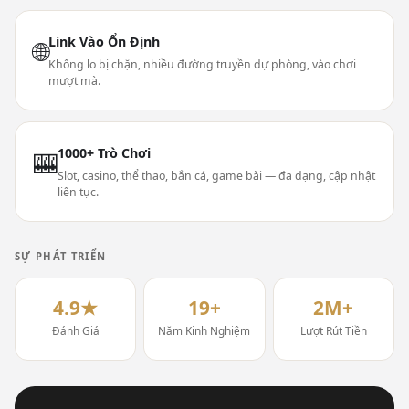
Link Vào Ổn Định
🌐
Không lo bị chặn, nhiều đường truyền dự phòng, vào chơi
mượt mà.
1000+ Trò Chơi
🎰
Slot, casino, thể thao, bắn cá, game bài — đa dạng, cập nhật
liên tục.
SỰ PHÁT TRIỂN
4.9★
19+
2M+
Đánh Giá
Năm Kinh Nghiệm
Lượt Rút Tiền