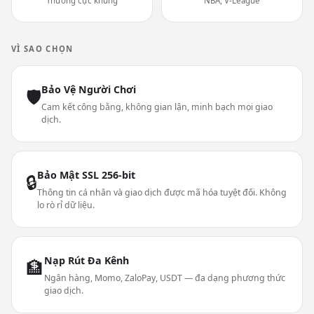
Thưởng cực khủng
NBA, V-League
VÌ SAO CHỌN
Bảo Vệ Người Chơi
🛡
Cam kết công bằng, không gian lận, minh bạch mọi giao
dịch.
Bảo Mật SSL 256-bit
🔒
Thông tin cá nhân và giao dịch được mã hóa tuyệt đối. Không
lo rò rỉ dữ liệu.
Nạp Rút Đa Kênh
🏦
Ngân hàng, Momo, ZaloPay, USDT — đa dạng phương thức
giao dịch.