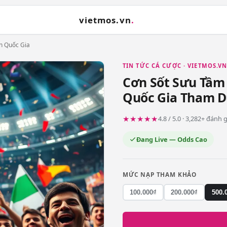
vietmos.vn
.
n Quốc Gia
TIN TỨC CÁ CƯỢC · VIETMOS.V
Cơn Sốt Sưu Tầm 
Quốc Gia Tham D
★★★★★
4.8 / 5.0 · 3,282+ đánh
Đang Live — Odds Cao
MỨC NẠP THAM KHẢO
100.000₫
200.000₫
500.