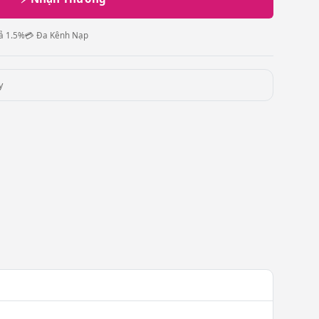
ả 1.5%
💳 Đa Kênh Nạp
y