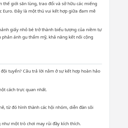
thế giới săn lùng, trao đổi và sở hữu các miếng
ặc Euro. Đây là một thú vui kết hợp giữa đam mê
mảnh giấy nhỏ bé trở thành biểu tượng của niềm tự
còn phản ánh gu thẩm mỹ, khả năng kết nối cộng
 đội tuyển? Câu trả lời nằm ở sự kết hợp hoàn hảo
một cách trực quan nhất.
, từ đó hình thành các hội nhóm, diễn đàn sôi
hư một trò chơi may rủi đầy kích thích.