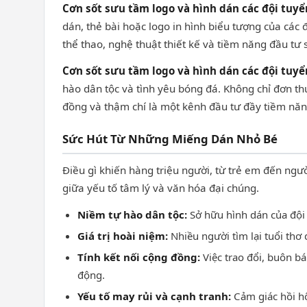
Cơn sốt sưu tầm logo và hình dán các đội tuyể
dán, thẻ bài hoặc logo in hình biểu tượng của các
thể thao, nghệ thuật thiết kế và tiềm năng đầu tư s
Cơn sốt sưu tầm logo và hình dán các đội tuyể
hào dân tộc và tình yêu bóng đá. Không chỉ đơn th
đồng và thậm chí là một kênh đầu tư đầy tiềm năn
Sức Hút Từ Những Miếng Dán Nhỏ Bé
Điều gì khiến hàng triệu người, từ trẻ em đến ngư
giữa yếu tố tâm lý và văn hóa đại chúng.
Niềm tự hào dân tộc:
Sở hữu hình dán của đội 
Giá trị hoài niệm:
Nhiều người tìm lại tuổi thơ
Tính kết nối cộng đồng:
Việc trao đổi, buôn b
động.
Yếu tố may rủi và cạnh tranh:
Cảm giác hồi hộ