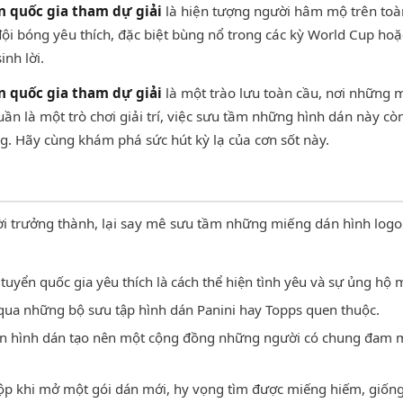
n quốc gia tham dự giải
là hiện tượng người hâm mộ trên toàn 
 đội bóng yêu thích, đặc biệt bùng nổ trong các kỳ World Cup ho
inh lời.
n quốc gia tham dự giải
là một trào lưu toàn cầu, nơi những 
uần là một trò chơi giải trí, việc sưu tầm những hình dán này 
g. Hãy cùng khám phá sức hút kỳ lạ của cơn sốt này.
ời trưởng thành, lại say mê sưu tầm những miếng dán hình logo
tuyển quốc gia yêu thích là cách thể hiện tình yêu và sự ủng hộ 
 qua những bộ sưu tập hình dán Panini hay Topps quen thuộc.
án hình dán tạo nên một cộng đồng những người có chung đam mê
p khi mở một gói dán mới, hy vọng tìm được miếng hiếm, giống n