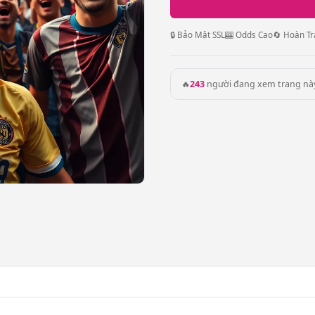
🔒 Bảo Mật SSL
🎰 Odds Cao
🔄 Hoàn Tr
🔥
243
người đang xem trang nà