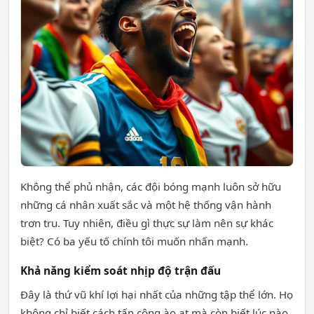
Không thể phủ nhận, các đội bóng mạnh luôn sở hữu
những cá nhân xuất sắc và một hệ thống vận hành
trơn tru. Tuy nhiên, điều gì thực sự làm nên sự khác
biệt? Có ba yếu tố chính tôi muốn nhấn mạnh.
Khả năng kiểm soát nhịp độ trận đấu
Đây là thứ vũ khí lợi hại nhất của những tập thể lớn. Họ
không chỉ biết cách tấn công ào ạt mà còn biết lúc nào