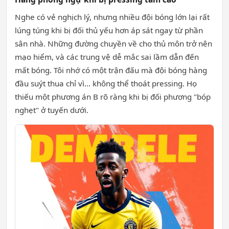
Nghe có vẻ nghịch lý, nhưng nhiều đội bóng lớn lại rất
lúng túng khi bị đối thủ yếu hơn áp sát ngay từ phần
sân nhà. Những đường chuyền về cho thủ môn trở nên
mạo hiểm, và các trung vệ dễ mắc sai lầm dẫn đến
mất bóng. Tôi nhớ có một trận đấu mà đội bóng hàng
đầu suýt thua chỉ vì... không thể thoát pressing. Họ
thiếu một phương án B rõ ràng khi bị đối phương "bóp
nghẹt" ở tuyến dưới.