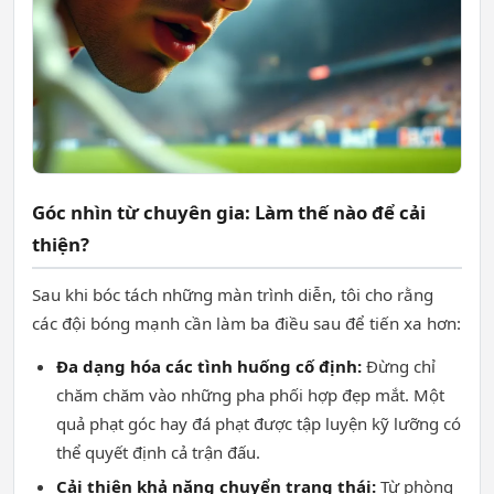
Góc nhìn từ chuyên gia: Làm thế nào để cải
thiện?
Sau khi bóc tách những màn trình diễn, tôi cho rằng
các đội bóng mạnh cần làm ba điều sau để tiến xa hơn:
Đa dạng hóa các tình huống cố định:
Đừng chỉ
chăm chăm vào những pha phối hợp đẹp mắt. Một
quả phạt góc hay đá phạt được tập luyện kỹ lưỡng có
thể quyết định cả trận đấu.
Cải thiện khả năng chuyển trạng thái:
Từ phòng