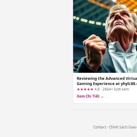
Reviewing the Advanced Virtu
Gaming Experience at yhylc88
What to Expect and What to Ve
★★★★★
4.8 · 2864+ lượt xem
Yourself
Xem Chi Tiết →
Contact
·
Chính Sách Giao