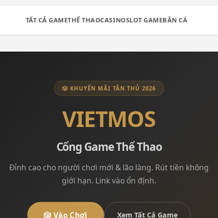
TẤT CẢ GAME
THỂ THAO
CASINO
SLOT GAME
BẮN CÁ
🎲 KHUYẾN MÃI TÂN THỦ 2026
VIETMOS
Cổng Game Thể Thao
Đỉnh cao cho người chơi mới & lão làng. Rút tiền không
giới hạn. Link vào ổn định.
🎲 Vào Chơi
Xem Tất Cả Game