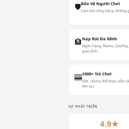
Bảo Vệ Người Chơi
🛡
Cam kết công bằng, không gi
Nạp Rút Đa Kênh
🏦
Ngân hàng, Momo, ZaloPay
giao dịch.
1000+ Trò Chơi
🎰
Slot, casino, thể thao, bắn 
liên tục.
SỰ PHÁT TRIỂN
4.9★