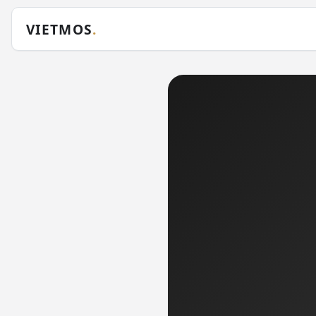
VIETMOS
.