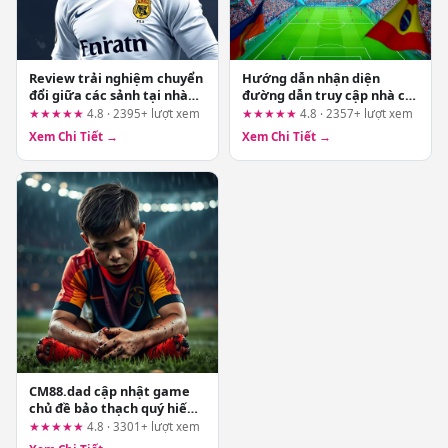
Review trải nghiệm chuyển
Hướng dẫn nhận diện
đổi giữa các sảnh tại nhà
đường dẫn truy cập nhà cái
cái keonhacaionline.net:
8xbet71.live chuẩn xác
★★★★★
4.8 · 2395+ lượt xem
★★★★★
4.8 · 2357+ lượt xem
Ba yếu tố quyết định sự
Xem Chi Tiết →
Xem Chi Tiết →
mượt mà
CM88.dad cập nhật game
chủ đề bảo thạch quý hiếm:
ai nên chơi, ai nên tránh và
★★★★★
4.8 · 3301+ lượt xem
vì sao?