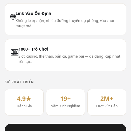
Link Vào Ổn Định
🌐
Không lo bị chặn, nhiều đường truyền dự phòng, vào chơi
mượt mà.
1000+ Trò Chơi
🎰
Slot, casino, thể thao, bắn cá, game bài — đa dạng, cập nhật
liên tục.
SỰ PHÁT TRIỂN
4.9★
19+
2M+
Đánh Giá
Năm Kinh Nghiệm
Lượt Rút Tiền