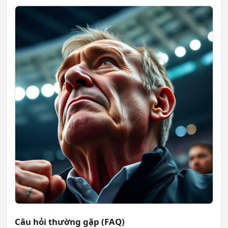
Câu hỏi thường gặp (FAQ)