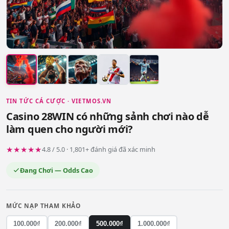
TIN TỨC CÁ CƯỢC · VIETMOS.VN
Casino 28WIN có những sảnh chơi nào dễ
làm quen cho người mới?
★★★★★
4.8 / 5.0 · 1,801+ đánh giá đã xác minh
Đang Chơi — Odds Cao
MỨC NẠP THAM KHẢO
100.000₫
200.000₫
500.000₫
1.000.000₫