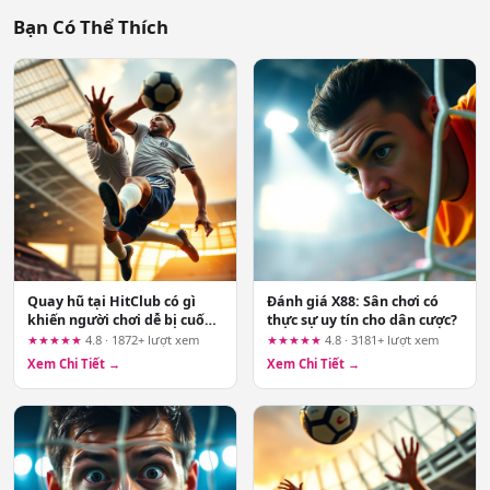
Bạn Có Thể Thích
Quay hũ tại HitClub có gì
Đánh giá X88: Sân chơi có
khiến người chơi dễ bị cuốn
thực sự uy tín cho dân cược?
hút?
★★★★★
4.8 · 1872+ lượt xem
★★★★★
4.8 · 3181+ lượt xem
Xem Chi Tiết →
Xem Chi Tiết →