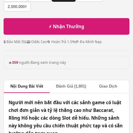
2.000.000₫
⚡ Nhận Thưởng
🔒 Bảo Mật SSL
🎰 Odds Cao
🔄 Hoàn Trả 1.5%
💳 Đa Kênh Nạp
🔥
359
người đang xem trang này
Nội Dung Bài Viết
Đánh Giá (1,801)
Giao Dịch
Người mới nên bắt đầu với các sảnh game có luật
chơi đơn giản và tỷ lệ thắng cao như Baccarat,
Rồng Hổ hoặc các dòng Slot dễ hiểu. Những sảnh
này không yêu cầu chiến thuật phức tạp và có sẵn