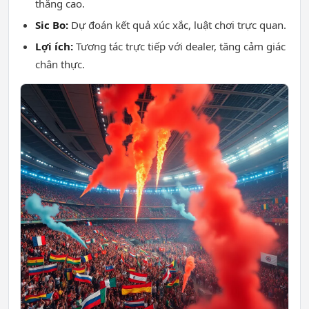
thắng cao.
Sic Bo:
Dự đoán kết quả xúc xắc, luật chơi trực quan.
Lợi ích:
Tương tác trực tiếp với dealer, tăng cảm giác
chân thực.