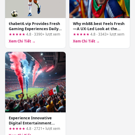
thabet6.vip Provides Fresh
Why mb88.best Feels Fresh
Gaming Experiences Daily:
—A UX-Led Look at the
A UX Review of Every
Gaming Floor from Landing
★★★★★
4.8 · 3390+ lượt xem
★★★★★
4.8 · 3343+ lượt xem
Touchpoint
to Support
Xem Chi Tiết →
Xem Chi Tiết →
Experience Innovative
Digital Entertainment
Through 8kbet-co.com: A
★★★★★
4.8 · 2721+ lượt xem
UX Review That Separates