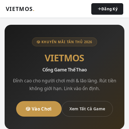
VIETMOS
.
Đăng Ký
🎲 KHUYẾN MÃI TÂN THỦ 2026
VIETMOS
Cổng Game Thể Thao
Đỉnh cao cho người chơi mới & lão làng. Rút tiền
không giới hạn. Link vào ổn định.
🎲 Vào Chơi
Xem Tất Cả Game