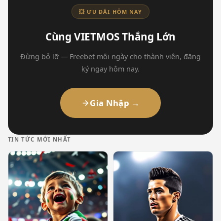
💥 ƯU ĐÃI HÔM NAY
Cùng VIETMOS Thắng Lớn
Đừng bỏ lỡ — Freebet mỗi ngày cho thành viên, đăng
ký ngay hôm nay.
Gia Nhập →
TIN TỨC MỚI NHẤT