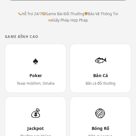
📞
Hỗ Trợ 24/7
🎲
Game Bài Đổi Thưởng
🛡
Bảo Vệ Thông Tin
📜
Giấy Phép Hợp Pháp
GAME ĐỈNH CAO
♠
🐟
Poker
Bắn Cá
Texas Hold'em, Omaha
Bắn cá đổi thưởng
💰
🏐
Jackpot
Bóng Rổ