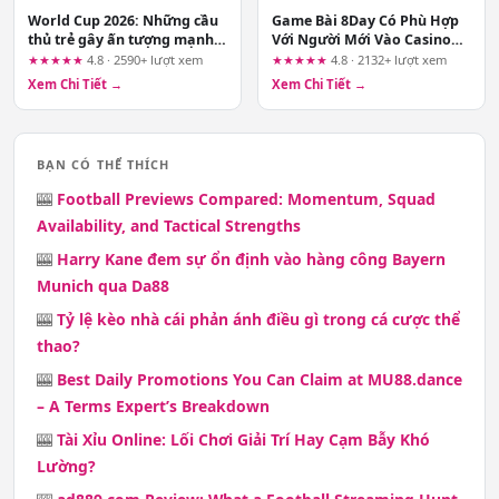
World Cup 2026: Những cầu
Game Bài 8Day Có Phù Hợp
thủ trẻ gây ấn tượng mạnh
Với Người Mới Vào Casino
và tương lai bóng đá thế giới
Online Không?
★★★★★
4.8 · 2590+ lượt xem
★★★★★
4.8 · 2132+ lượt xem
Xem Chi Tiết →
Xem Chi Tiết →
BẠN CÓ THỂ THÍCH
🎰
Football Previews Compared: Momentum, Squad
Availability, and Tactical Strengths
🎰
Harry Kane đem sự ổn định vào hàng công Bayern
Munich qua Da88
🎰
Tỷ lệ kèo nhà cái phản ánh điều gì trong cá cược thể
thao?
🎰
Best Daily Promotions You Can Claim at MU88.dance
– A Terms Expert’s Breakdown
🎰
Tài Xỉu Online: Lối Chơi Giải Trí Hay Cạm Bẫy Khó
Lường?