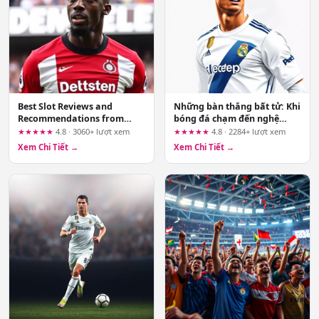
Best Slot Reviews and
Những bàn thắng bất tử: Khi
Recommendations from
bóng đá chạm đến nghệ
99ok.mba – Who Should Use
thuật
★★★★★
4.8 · 3060+ lượt xem
★★★★★
4.8 · 2284+ lượt xem
Them and Why
Xem Chi Tiết →
Xem Chi Tiết →