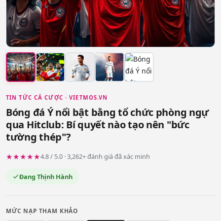
TIN TỨC CÁ CƯỢC · VIETMOS.VN
Bóng đá Ý nổi bật bằng tổ chức phòng ngự
qua Hitclub: Bí quyết nào tạo nên "bức
tường thép"?
★★★★★
4.8 / 5.0 · 3,262+ đánh giá đã xác minh
Đang Thịnh Hành
MỨC NẠP THAM KHẢO