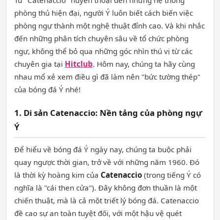
Từ "Catenaccio" huyền thoại đến những hệ thống
phòng thủ hiện đại, người Ý luôn biết cách biến việc
phòng ngự thành một nghệ thuật đỉnh cao. Và khi nhắc
đến những phân tích chuyên sâu về tổ chức phòng
ngự, không thể bỏ qua những góc nhìn thú vị từ các
chuyên gia tại
Hitclub
. Hôm nay, chúng ta hãy cùng
nhau mổ xẻ xem điều gì đã làm nên "bức tường thép"
của bóng đá Ý nhé!
1. Di sản Catenaccio: Nền tảng của phòng ngự
Ý
Để hiểu về bóng đá Ý ngày nay, chúng ta buộc phải
quay ngược thời gian, trở về với những năm 1960. Đó
là thời kỳ hoàng kim của
Catenaccio
(trong tiếng Ý có
nghĩa là "cái then cửa"). Đây không đơn thuần là một
chiến thuật, mà là cả một triết lý bóng đá. Catenaccio
đề cao sự an toàn tuyệt đối, với một hậu vệ quét