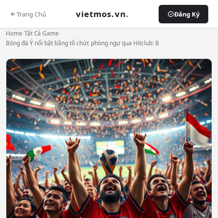
vietmos.vn
.
Trang Chủ
Đăng Ký
Home
›
Tất Cả Game
›
Bóng đá Ý nổi bật bằng tổ chức phòng ngự qua Hitclub: B