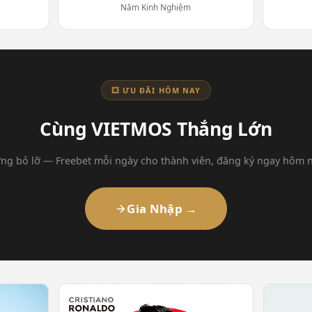
Năm Kinh Nghiệm
💥 ƯU ĐÃI HÔM NAY
Cùng VIETMOS Thắng Lớn
ng bỏ lỡ — Freebet mỗi ngày cho thành viên, đăng ký ngay hôm n
Gia Nhập →