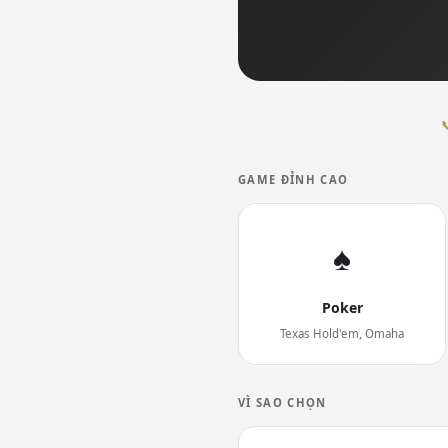

GAME ĐỈNH CAO
♠
Poker
Texas Hold'em, Omaha
VÌ SAO CHỌN