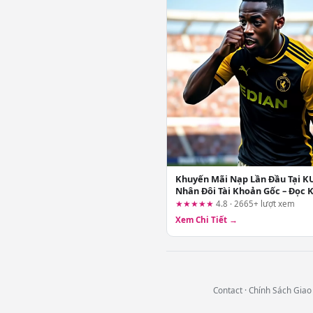
Khuyến Mãi Nạp Lần Đầu Tại K
Nhân Đôi Tài Khoản Gốc – Đọc 
Khi Nạp
★★★★★
4.8 · 2665+ lượt xem
Xem Chi Tiết →
Contact
·
Chính Sách Giao