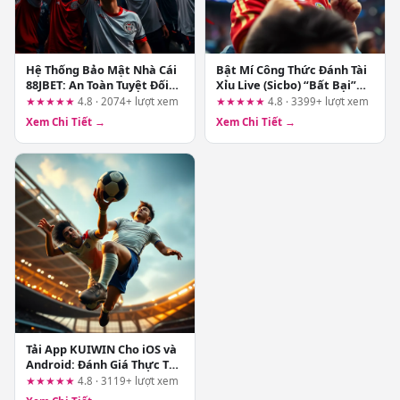
Hệ Thống Bảo Mật Nhà Cái
Bật Mí Công Thức Đánh Tài
88JBET: An Toàn Tuyệt Đối
Xỉu Live (Sicbo) “Bất Bại”
Cho Khách Hàng
Tại NK88: Ai Nên Dùng, Ai
★★★★★
4.8 · 2074+ lượt xem
★★★★★
4.8 · 3399+ lượt xem
Nên Tránh?
Xem Chi Tiết →
Xem Chi Tiết →
Tải App KUIWIN Cho iOS và
Android: Đánh Giá Thực Tế
Theo Tiêu Chí Kiểm Tra
★★★★★
4.8 · 3119+ lượt xem