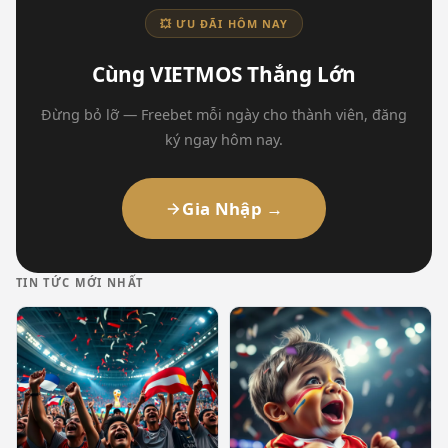
💥 ƯU ĐÃI HÔM NAY
Cùng VIETMOS Thắng Lớn
Đừng bỏ lỡ — Freebet mỗi ngày cho thành viên, đăng
ký ngay hôm nay.
Gia Nhập →
TIN TỨC MỚI NHẤT