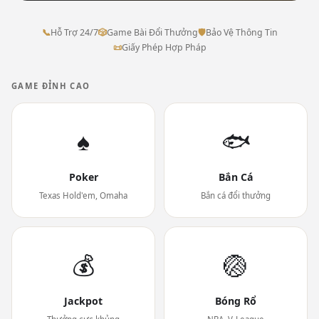
📞
Hỗ Trợ 24/7
🎲
Game Bài Đổi Thưởng
🛡
Bảo Vệ Thông Tin
📜
Giấy Phép Hợp Pháp
GAME ĐỈNH CAO
♠
🐟
Poker
Bắn Cá
Texas Hold'em, Omaha
Bắn cá đổi thưởng
💰
🏐
Jackpot
Bóng Rổ