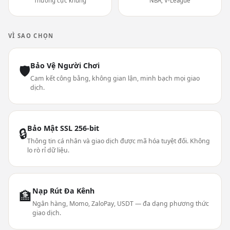
Thưởng cực khủng
NBA, V-League
VÌ SAO CHỌN
Bảo Vệ Người Chơi
🛡
Cam kết công bằng, không gian lận, minh bạch mọi giao
dịch.
Bảo Mật SSL 256-bit
🔒
Thông tin cá nhân và giao dịch được mã hóa tuyệt đối. Không
lo rò rỉ dữ liệu.
Nạp Rút Đa Kênh
🏦
Ngân hàng, Momo, ZaloPay, USDT — đa dạng phương thức
giao dịch.