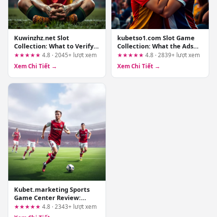
Kuwinzhz.net Slot
kubetso1.com Slot Game
Collection: What to Verify
Collection: What the Ads
Before You Spin
Promise and What Players
★★★★★
4.8 · 2045+ lượt xem
★★★★★
4.8 · 2839+ lượt xem
Should Verify
Xem Chi Tiết →
Xem Chi Tiết →
Kubet.marketing Sports
Game Center Review:
Football Betting Coverage,
★★★★★
4.8 · 2343+ lượt xem
Global Competitions, and