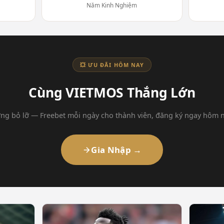
Năm Kinh Nghiệm
💥 ƯU ĐÃI HÔM NAY
Cùng VIETMOS Thắng Lớn
ng bỏ lỡ — Freebet mỗi ngày cho thành viên, đăng ký ngay hôm n
Gia Nhập →