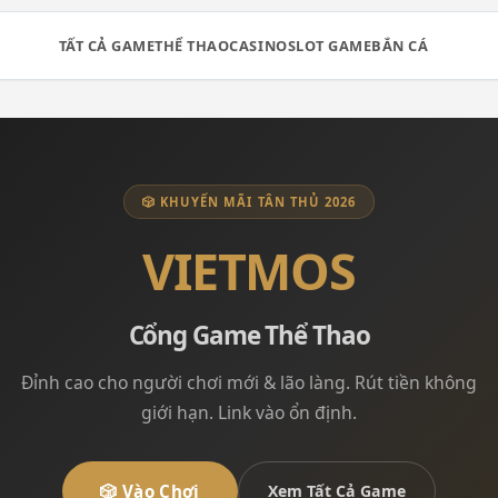
TẤT CẢ GAME
THỂ THAO
CASINO
SLOT GAME
BẮN CÁ
🎲 KHUYẾN MÃI TÂN THỦ 2026
VIETMOS
Cổng Game Thể Thao
Đỉnh cao cho người chơi mới & lão làng. Rút tiền không
giới hạn. Link vào ổn định.
🎲 Vào Chơi
Xem Tất Cả Game