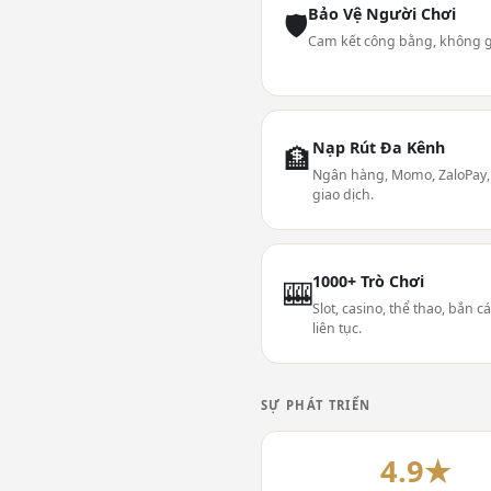
Bảo Vệ Người Chơi
🛡
Cam kết công bằng, không gi
Nạp Rút Đa Kênh
🏦
Ngân hàng, Momo, ZaloPay
giao dịch.
1000+ Trò Chơi
🎰
Slot, casino, thể thao, bắn 
liên tục.
SỰ PHÁT TRIỂN
4.9★