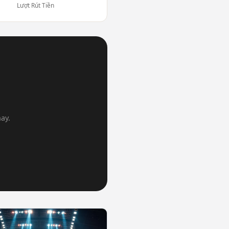
Lượt Rút Tiền
ay.