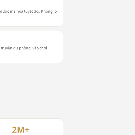
 được mã hóa tuyệt đối. Không lo
 truyền dự phòng, vào chơi
2M+