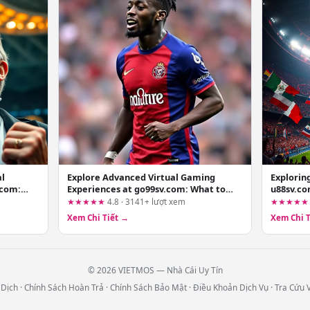
al
Explore Advanced Virtual Gaming
Explorin
.com:
Experiences at go99sv.com: What to
u88sv.co
rify
Verify Before You Play
★★★★★
4.8 · 3141+ lượt xem
★★★★
Xem Chi Tiết →
Xem Chi 
© 2026 VIETMOS — Nhà Cái Uy Tín
 Dịch
·
Chính Sách Hoàn Trả
·
Chính Sách Bảo Mật
·
Điều Khoản Dịch Vụ
·
Tra Cứu 