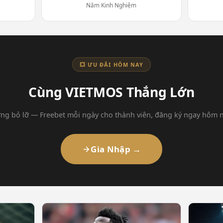
Năm Kinh Nghiệm
💥 ƯU ĐÃI HÔM NAY
Cùng VIETMOS Thắng Lớn
ng bỏ lỡ — Freebet mỗi ngày cho thành viên, đăng ký ngay hôm n
Gia Nhập →