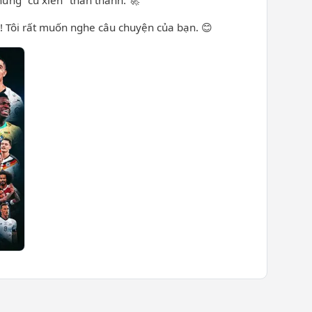
ững "cú xiên" thần thánh. 🚀
! Tôi rất muốn nghe câu chuyện của bạn. 😊