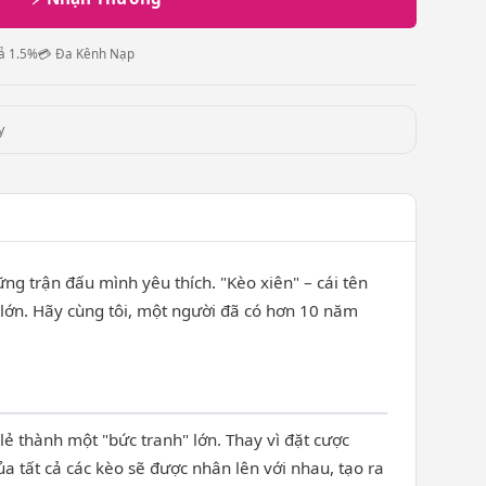
ả 1.5%
💳 Đa Kênh Nạp
y
ng trận đấu mình yêu thích. "Kèo xiên" – cái tên
 lớn. Hãy cùng tôi, một người đã có hơn 10 năm
 thành một "bức tranh" lớn. Thay vì đặt cược
ủa tất cả các kèo sẽ được nhân lên với nhau, tạo ra