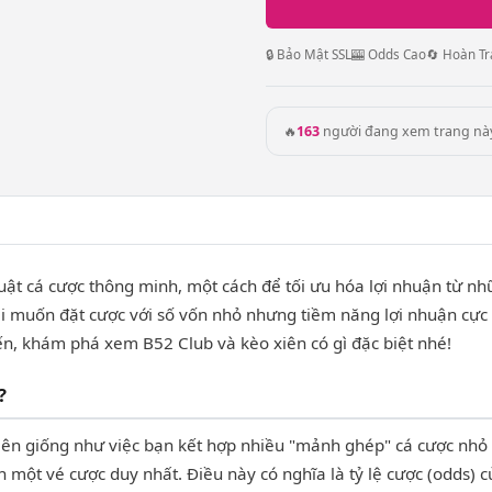
🔒 Bảo Mật SSL
🎰 Odds Cao
🔄 Hoàn Tr
🔥
163
người đang xem trang nà
uật cá cược thông minh, một cách để tối ưu hóa lợi nhuận từ nhữ
 ai muốn đặt cược với số vốn nhỏ nhưng tiềm năng lợi nhuận cực
yến, khám phá xem B52 Club và kèo xiên có gì đặc biệt nhé!
?
ên giống như việc bạn kết hợp nhiều "mảnh ghép" cá cược nhỏ lẻ
h một vé cược duy nhất. Điều này có nghĩa là tỷ lệ cược (odds) c