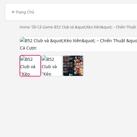
Trang Chủ
Home
›
Tất Cả Game
›
B52 Club và &quot;Kèo Xiên&quot; – Chiến Thuật