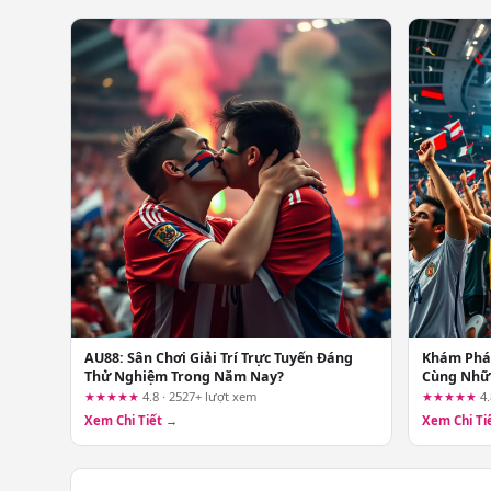
AU88: Sân Chơi Giải Trí Trực Tuyến Đáng
Khám Phá
Thử Nghiệm Trong Năm Nay?
Cùng Nhữn
★★★★★
4.8 · 2527+ lượt xem
★★★★★
4.
Xem Chi Tiết →
Xem Chi Ti