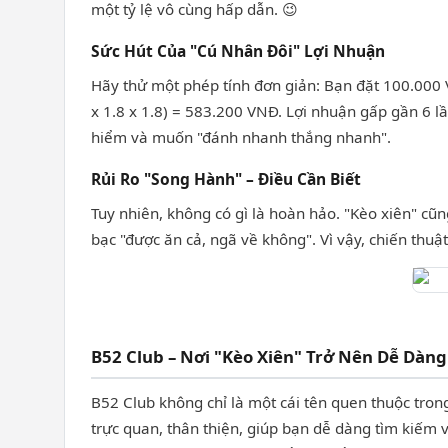
một tỷ lệ vô cùng hấp dẫn. 😉
Sức Hút Của "Cú Nhân Đôi" Lợi Nhuận
Hãy thử một phép tính đơn giản: Bạn đặt 100.000 V
x 1.8 x 1.8) = 583.200 VNĐ. Lợi nhuận gấp gần 6 lầ
hiểm và muốn "đánh nhanh thắng nhanh".
Rủi Ro "Song Hành" – Điều Cần Biết
Tuy nhiên, không có gì là hoàn hảo. "Kèo xiên" cũn
bạc "được ăn cả, ngã về không". Vì vậy, chiến thuật
B52 Club – Nơi "Kèo Xiên" Trở Nên Dễ Dàn
B52 Club không chỉ là một cái tên quen thuộc trong
trực quan, thân thiện, giúp bạn dễ dàng tìm kiếm 