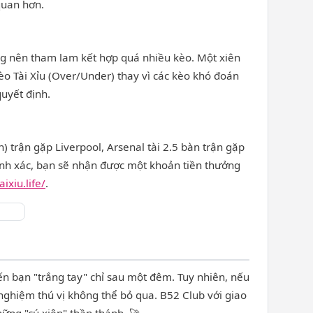
quan hơn.
ông nên tham lam kết hợp quá nhiều kèo. Một xiên
èo Tài Xỉu (Over/Under) thay vì các kèo khó đoán
quyết định.
 trận gặp Liverpool, Arsenal tài 2.5 bàn trận gặp
ính xác, bạn sẽ nhận được một khoản tiền thưởng
aixiu.life/
.
ến bạn "trắng tay" chỉ sau một đêm. Tuy nhiên, nếu
i nghiệm thú vị không thể bỏ qua. B52 Club với giao