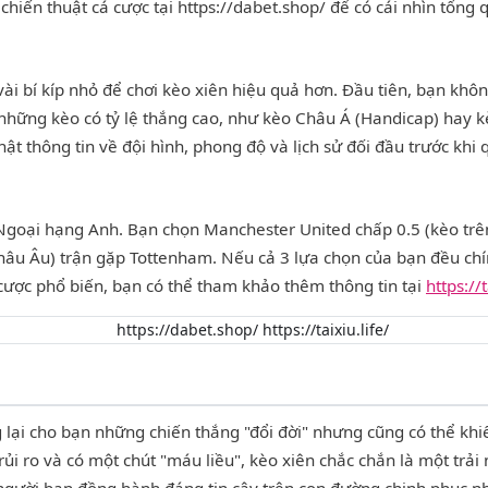
chiến thuật cá cược tại https://dabet.shop/ để có cái nhìn tổng 
 vài bí kíp nhỏ để chơi kèo xiên hiệu quả hơn. Đầu tiên, bạn kh
n những kèo có tỷ lệ thắng cao, như kèo Châu Á (Handicap) hay k
ật thông tin về đội hình, phong độ và lịch sử đối đầu trước khi 
Ngoại hạng Anh. Bạn chọn Manchester United chấp 0.5 (kèo trên)
hâu Âu) trận gặp Tottenham. Nếu cả 3 lựa chọn của bạn đều ch
 cược phổ biến, bạn có thể tham khảo thêm thông tin tại
https://t
g lại cho bạn những chiến thắng "đổi đời" nhưng cũng có thể khi
 rủi ro và có một chút "máu liều", kèo xiên chắc chắn là một trả