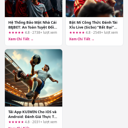
Hệ Thống Bảo Mật Nhà Cái
Bật Mí Công Thức Đánh Tài
88JBET: An Toàn Tuyệt Đối
Xỉu Live (Sicbo) “Bất Bại”
Cho Khách Hàng
Tại NK88: Ai Nên Dùng, Ai
★★★★★
4.8 · 2738+ lượt xem
★★★★★
4.8 · 2549+ lượt xem
Nên Tránh?
Xem Chi Tiết →
Xem Chi Tiết →
Tải App KUIWIN Cho iOS và
Android: Đánh Giá Thực Tế
Theo Tiêu Chí Kiểm Tra
★★★★★
4.8 · 2031+ lượt xem