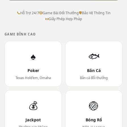
📞
Hỗ Trợ 24/7
🎲
Game Bài Đổi Thưởng
🛡
Bảo Vệ Thông Tin
📜
Giấy Phép Hợp Pháp
GAME ĐỈNH CAO
♠
🐟
Poker
Bắn Cá
Texas Hold'em, Omaha
Bắn cá đổi thưởng
💰
🏐
Jackpot
Bóng Rổ