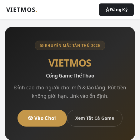
VIETMOS
.
Đăng Ký
🎲 KHUYẾN MÃI TÂN THỦ 2026
VIETMOS
Cổng Game Thể Thao
Đỉnh cao cho người chơi mới & lão làng. Rút tiền
không giới hạn. Link vào ổn định.
🎲 Vào Chơi
Xem Tất Cả Game