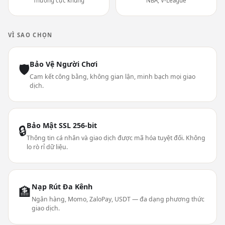
Thưởng cực khủng
NBA, V-League
VÌ SAO CHỌN
Bảo Vệ Người Chơi
🛡
Cam kết công bằng, không gian lận, minh bạch mọi giao
dịch.
Bảo Mật SSL 256-bit
🔒
Thông tin cá nhân và giao dịch được mã hóa tuyệt đối. Không
lo rò rỉ dữ liệu.
Nạp Rút Đa Kênh
🏦
Ngân hàng, Momo, ZaloPay, USDT — đa dạng phương thức
giao dịch.