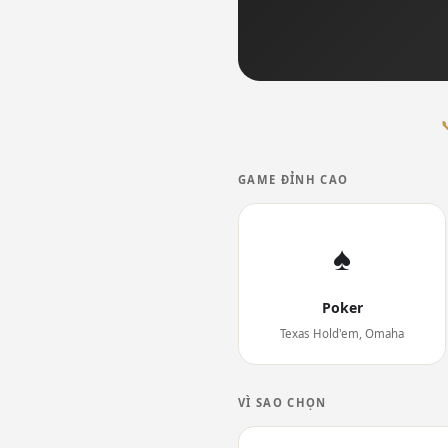

GAME ĐỈNH CAO
♠
Poker
Texas Hold'em, Omaha
VÌ SAO CHỌN