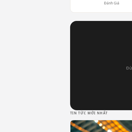
Đánh Giá
Đừ
TIN TỨC MỚI NHẤT