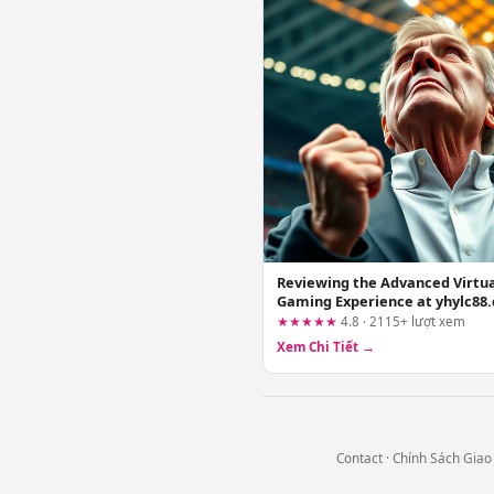
Reviewing the Advanced Virtu
Gaming Experience at yhylc88
What to Expect and What to Ve
★★★★★
4.8 · 2115+ lượt xem
Yourself
Xem Chi Tiết →
Contact
·
Chính Sách Giao