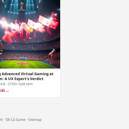
g Advanced Virtual Gaming at
m: A UX Expert’s Verdict
★
4.8 · 3193+ lượt xem
Tiết →
Vé
·
Tất Cả Game
·
Sitemap