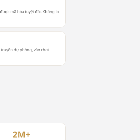
 được mã hóa tuyệt đối. Không lo
 truyền dự phòng, vào chơi
2M+