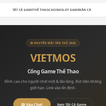
TẤT CẢ GAME
THỂ THAO
CASINO
SLOT GAME
BẮN CÁ
🎲 KHUYẾN MÃI TÂN THỦ 2026
VIETMOS
Cổng Game Thể Thao
Đỉnh cao cho người chơi mới & lão làng. Rút tiền không
giới hạn. Link vào ổn định.
🎲 Vào Chơi
Xem Tất Cả Game