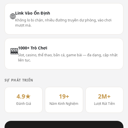
Link Vào Ổn Định
🌐
Không lo bị chặn, nhiều đường truyền dự phòng, vào chơi
mượt mà.
1000+ Trò Chơi
🎰
Slot, casino, thể thao, bắn cá, game bài — đa dạng, cập nhật
liên tục.
SỰ PHÁT TRIỂN
4.9★
19+
2M+
Đánh Giá
Năm Kinh Nghiệm
Lượt Rút Tiền