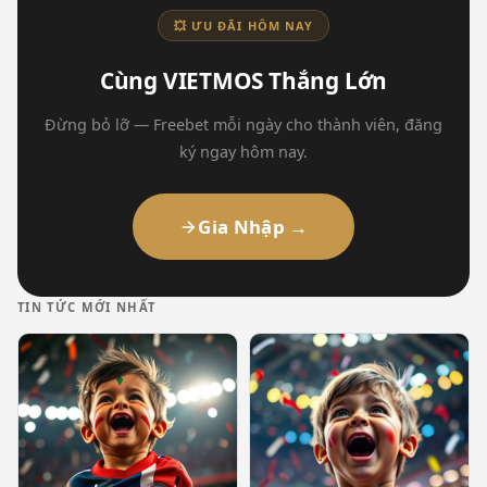
💥 ƯU ĐÃI HÔM NAY
Cùng VIETMOS Thắng Lớn
Đừng bỏ lỡ — Freebet mỗi ngày cho thành viên, đăng
ký ngay hôm nay.
Gia Nhập →
TIN TỨC MỚI NHẤT