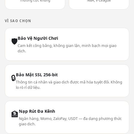
Thưởng cực khủng
NBA, V-League
VÌ SAO CHỌN
Bảo Vệ Người Chơi
🛡
Cam kết công bằng, không gian lận, minh bạch mọi giao
dịch.
Bảo Mật SSL 256-bit
🔒
Thông tin cá nhân và giao dịch được mã hóa tuyệt đối. Không
lo rò rỉ dữ liệu.
Nạp Rút Đa Kênh
🏦
Ngân hàng, Momo, ZaloPay, USDT — đa dạng phương thức
giao dịch.